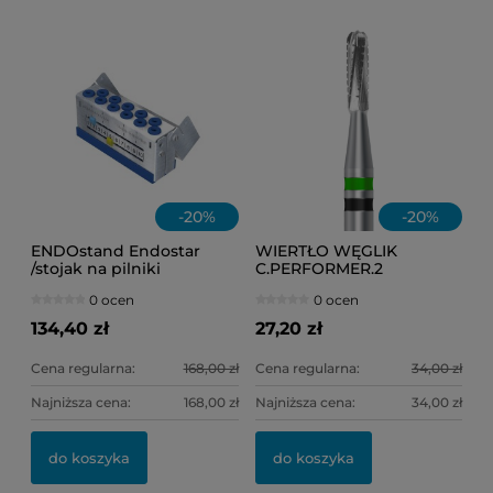
-
20
%
-
20
%
ENDOstand Endostar
WIERTŁO WĘGLIK
/stojak na pilniki
C.PERFORMER.2
rotacyjne/
Frank.dental FG 137.012
0 ocen
0 ocen
(do koron)
134,40 zł
27,20 zł
Cena regularna:
168,00 zł
Cena regularna:
34,00 zł
Najniższa cena:
168,00 zł
Najniższa cena:
34,00 zł
do koszyka
do koszyka