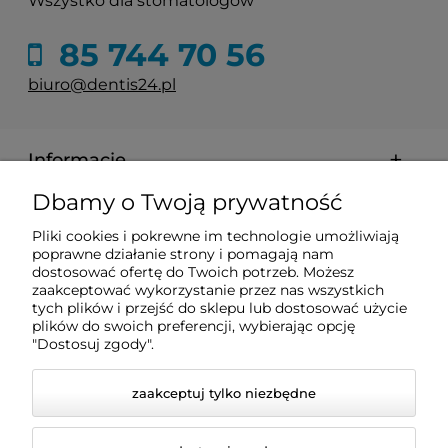
Wszystko dla stomatologów
85 744 70 56
biuro@dentis24.pl
Informacje
Dbamy o Twoją prywatność
Zakupy
Pliki cookies i pokrewne im technologie umożliwiają
poprawne działanie strony i pomagają nam
dostosować ofertę do Twoich potrzeb. Możesz
Pomoc
zaakceptować wykorzystanie przez nas wszystkich
tych plików i przejść do sklepu lub dostosować użycie
plików do swoich preferencji, wybierając opcję
Moje konto
"Dostosuj zgody".
zaakceptuj tylko niezbędne