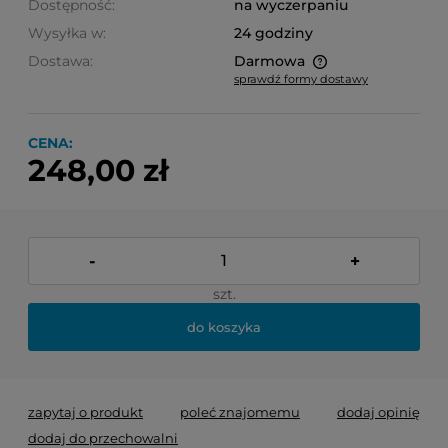
Dostępność:
na wyczerpaniu
Wysyłka w:
24 godziny
Dostawa:
Darmowa
sprawdź formy dostawy
Cena nie zawiera ewentualnych kosztów płatności
CENA:
248,00 zł
-
+
szt.
do koszyka
zapytaj o produkt
poleć znajomemu
dodaj opinię
dodaj do przechowalni