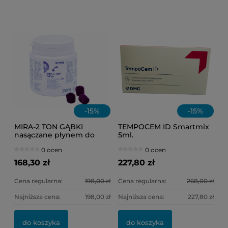
-
15
%
-
15
%
MIRA-2 TON GĄBKI
TEMPOCEM ID Smartmix
nasączane płynem do
5ml.
osadu /op = 250 szt./
0 ocen
0 ocen
168,30 zł
227,80 zł
Cena regularna:
198,00 zł
Cena regularna:
268,00 zł
Najniższa cena:
198,00 zł
Najniższa cena:
227,80 zł
do koszyka
do koszyka