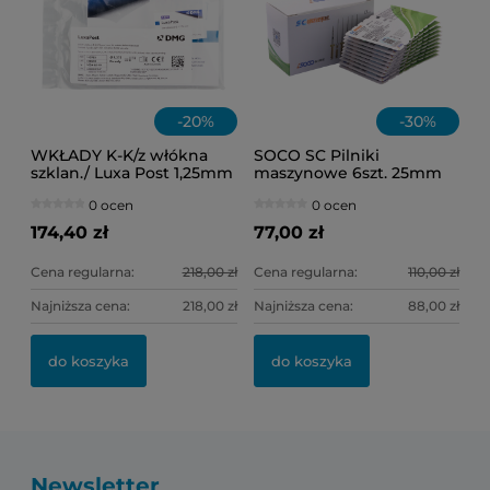
-
20
%
-
30
%
WKŁADY K-K/z włókna
SOCO SC Pilniki
szklan./ Luxa Post 1,25mm
maszynowe 6szt. 25mm
1op=5szt. (czarne)
(mix) ASS
0 ocen
0 ocen
174,40 zł
77,00 zł
Cena regularna:
218,00 zł
Cena regularna:
110,00 zł
Najniższa cena:
218,00 zł
Najniższa cena:
88,00 zł
do koszyka
do koszyka
Newsletter