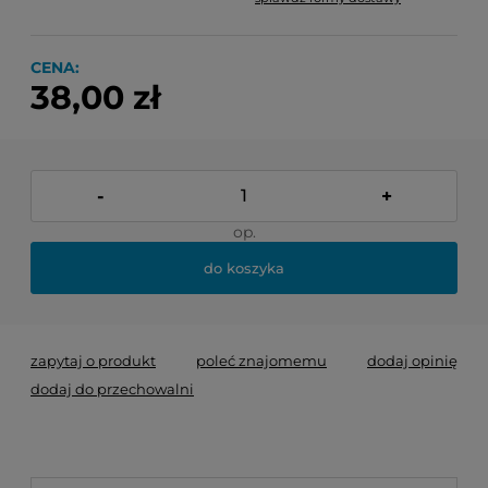
Cena nie zawiera ewentualnych kosztów płatności
CENA:
38,00 zł
-
+
op.
do koszyka
zapytaj o produkt
poleć znajomemu
dodaj opinię
dodaj do przechowalni