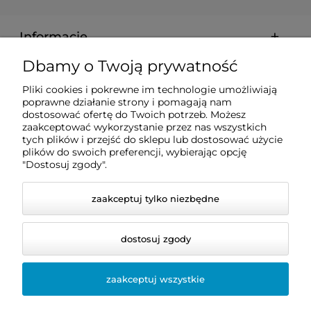
Informacje
Dbamy o Twoją prywatność
Zakupy
Pliki cookies i pokrewne im technologie umożliwiają
poprawne działanie strony i pomagają nam
dostosować ofertę do Twoich potrzeb. Możesz
Pomoc
zaakceptować wykorzystanie przez nas wszystkich
tych plików i przejść do sklepu lub dostosować użycie
plików do swoich preferencji, wybierając opcję
Moje konto
"Dostosuj zgody".
zaakceptuj tylko niezbędne
dostosuj zgody
zaakceptuj wszystkie
© 2026 dentis24.pl. Wszelkie prawa zastrzeżone.