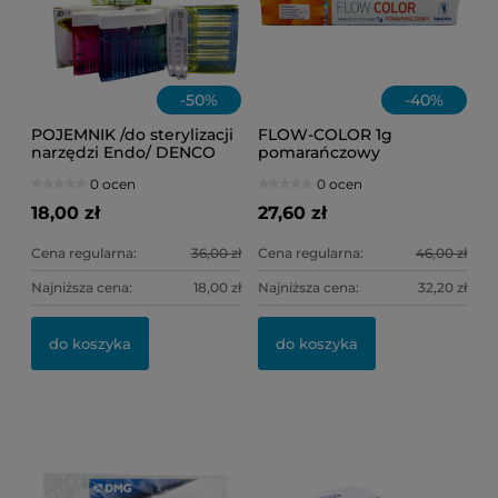
-
50
%
-
40
%
POJEMNIK /do sterylizacji
FLOW-COLOR 1g
narzędzi Endo/ DENCO
pomarańczowy
(niebieski)
0 ocen
0 ocen
18,00 zł
27,60 zł
Cena regularna:
36,00 zł
Cena regularna:
46,00 zł
Najniższa cena:
18,00 zł
Najniższa cena:
32,20 zł
do koszyka
do koszyka