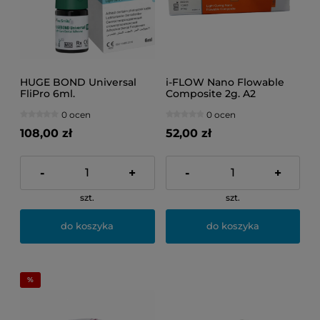
HUGE BOND Universal
i-FLOW Nano Flowable
FliPro 6ml.
Composite 2g. A2
0 ocen
0 ocen
108,00 zł
52,00 zł
-
+
-
+
szt.
szt.
do koszyka
do koszyka