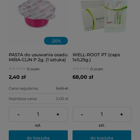
-
20
%
PASTA do usuwania osadu
WELL-ROOT PT (caps
MIRA-CLIN P 2g. (1 sztuka)
1x0,25g.)
0 ocen
0 ocen
2,40 zł
68,00 zł
Cena regularna:
3,00 zł
Najniższa cena:
3,00 zł
-
+
-
+
szt.
szt.
do koszyka
do koszyka