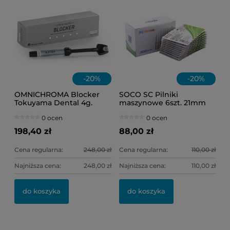
-
20
%
-
20
%
OMNICHROMA Blocker
SOCO SC Pilniki
Tokuyama Dental 4g.
maszynowe 6szt. 21mm
(mix) ASS
0 ocen
0 ocen
198,40 zł
88,00 zł
Cena regularna:
248,00 zł
Cena regularna:
110,00 zł
Najniższa cena:
248,00 zł
Najniższa cena:
110,00 zł
do koszyka
do koszyka