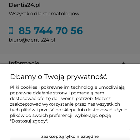
Dentis24.pl
Wszystko dla stomatologów
85 744 70 56
biuro@dentis24.pl
Informacje
Dbamy o Twoją prywatność
Zakupy
Pliki cookies i pokrewne im technologie umożliwiają
poprawne działanie strony i pomagają nam
Pomoc
dostosować ofertę do Twoich potrzeb. Możesz
zaakceptować wykorzystanie przez nas wszystkich
tych plików i przejść do sklepu lub dostosować użycie
plików do swoich preferencji, wybierając opcję
Moje konto
"Dostosuj zgody".
zaakceptuj tylko niezbędne