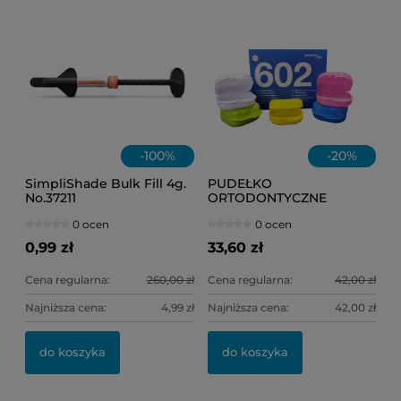
-
100
%
-
20
%
SimpliShade Bulk Fill 4g.
PUDEŁKO
No.37211
ORTODONTYCZNE
Premium Plus No.602
0 ocen
0 ocen
/różne kolory/ 10szt.
0,99 zł
33,60 zł
Cena regularna:
260,00 zł
Cena regularna:
42,00 zł
Najniższa cena:
4,99 zł
Najniższa cena:
42,00 zł
do koszyka
do koszyka