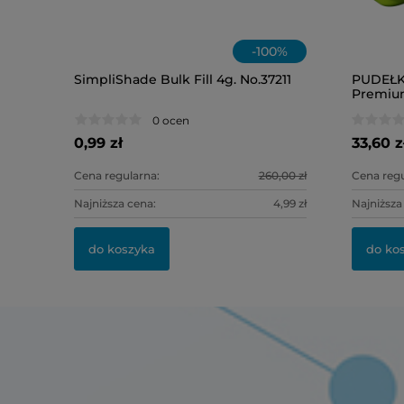
-
100
%
SimpliShade Bulk Fill 4g. No.37211
PUDEŁ
Premium
kolory/ 1
0 ocen
0,99 zł
33,60 z
Cena regularna:
260,00 zł
Cena regu
Najniższa cena:
4,99 zł
Najniższa
do koszyka
do ko