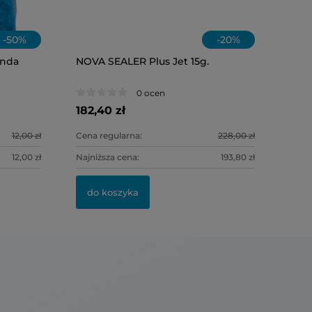
-
50
%
-
20
%
onda
NOVA SEALER Plus Jet 15g.
OLEJ W&H
0 ocen
182,40 zł
118,00 zł
12,00 zł
Cena regularna:
228,00 zł
12,00 zł
Najniższa cena:
193,80 zł
do kosz
do koszyka