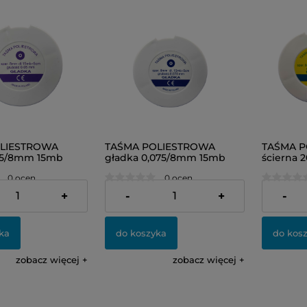
LIESTROWA
TAŚMA POLIESTROWA
TAŚMA P
05/8mm 15mb
gładka 0,075/8mm 15mb
ścierna
)
(niebieska)
(niebiesk
0 ocen
0 ocen
36,00 zł
54,00 zł
+
-
+
-
ka
do koszyka
do kos
zobacz więcej
zobacz więcej