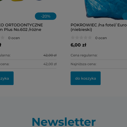
-
20
%
KO ORTODONTYCZNE
POKROWIEC /na fotel/ Eur
 Plus No.602 /różne
(niebieski)
0szt.
0 ocen
0 ocen
ł
6,00 zł
larna:
42,00 zł
Cena regularna:
 cena:
42,00 zł
Najniższa cena:
szyka
do koszyka
Newsletter