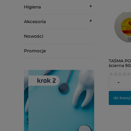
Higiena
Akcesoria
Nowości
Promocje
TAŚMA PO
ścierna 
(czerwona
54,00 zł
-
do koszy