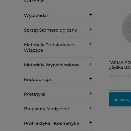
Ważności
Wyprzedaż
Sprzęt Stomatologiczny
Materiały Podkładowe i
Wiążące
TAŚMA PO
Materiały Wypełnieniowe
gładka 0,
(fioletowa
Endodoncja
36,00 zł
-
Protetyka
do koszy
Preparaty Medyczne
Profilaktyka i Kosmetyka