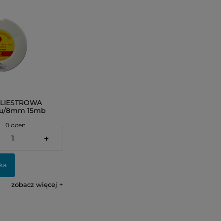
LIESTROWA
90u/8mm 15mb
)
0 ocen
+
ka
zobacz więcej