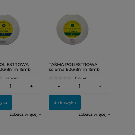
OLIESTROWA
TAŚMA POLIESTROWA
 20u/8mm 15mb
ścierna 60u/8mm 15mb
a)
(zielona)
0 ocen
0 ocen
54,00 zł
+
-
+
zyka
do koszyka
zobacz więcej
zobacz więcej