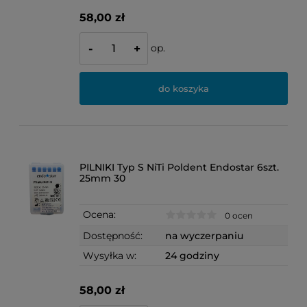
58,00 zł
op.
-
+
do koszyka
PILNIKI Typ S NiTi Poldent Endostar 6szt.
25mm 30
Ocena:
0 ocen
Dostępność:
na wyczerpaniu
Wysyłka w:
24 godziny
58,00 zł