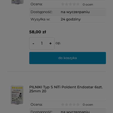
Ocena:
0 ocen
Dostępność:
na wyczerpaniu
Wysyłka w:
24 godziny
58,00 zł
op.
-
+
do koszyka
PILNIKI Typ S NiTi Poldent Endostar 6szt.
25mm 20
Ocena:
0 ocen
Dostępność:
na wyczerpaniu