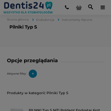
Strona główna
Endodoncja
Instrumenty Ręczne
Pilniki Typ S
Opcje przeglądania
+
Aktywne filtry:
Pilniki Typ S
PILNIKI Typ S NiTi Poldent Endostar 6szt.