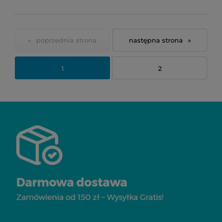
«
»
1
2