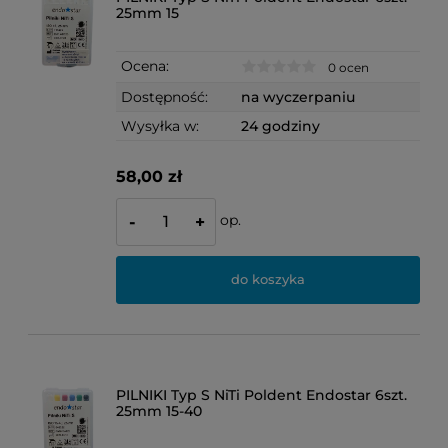
25mm 15
Ocena:
0 ocen
Dostępność:
na wyczerpaniu
Wysyłka w:
24 godziny
58,00 zł
op.
-
+
do koszyka
PILNIKI Typ S NiTi Poldent Endostar 6szt.
25mm 15-40