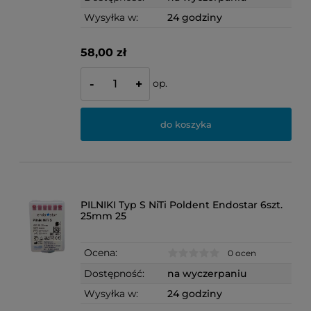
Wysyłka w:
24 godziny
58,00 zł
op.
-
+
do koszyka
PILNIKI Typ S NiTi Poldent Endostar 6szt.
25mm 25
Ocena:
0 ocen
Dostępność:
na wyczerpaniu
Wysyłka w:
24 godziny