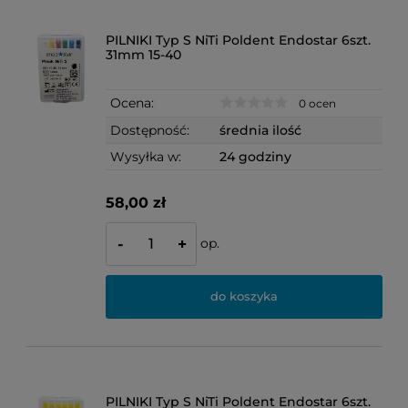
PILNIKI Typ S NiTi Poldent Endostar 6szt.
31mm 15-40
Ocena:
0 ocen
Dostępność:
średnia ilość
Wysyłka w:
24 godziny
58,00 zł
op.
-
+
do koszyka
PILNIKI Typ S NiTi Poldent Endostar 6szt.