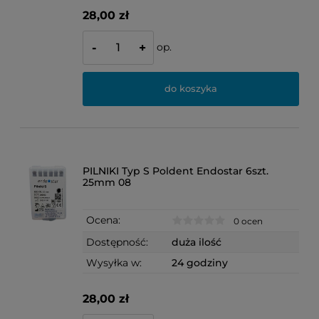
28,00 zł
op.
-
+
do koszyka
PILNIKI Typ S Poldent Endostar 6szt.
25mm 08
Ocena:
0 ocen
Dostępność:
duża ilość
Wysyłka w:
24 godziny
28,00 zł