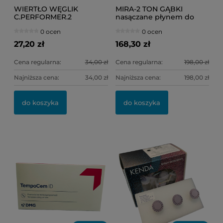
WIERTŁO WĘGLIK
MIRA-2 TON GĄBKI
C.PERFORMER.2
nasączane płynem do
Frank.dental FG 137.012
osadu /op = 250 szt./
0 ocen
0 ocen
(do koron)
27,20 zł
168,30 zł
Cena regularna:
34,00 zł
Cena regularna:
198,00 zł
Najniższa cena:
34,00 zł
Najniższa cena:
198,00 zł
OL
KI
do koszyka
do koszyka
11
6,