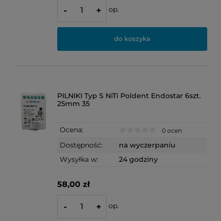
op.
-
+
do koszyka
PILNIKI Typ S NiTi Poldent Endostar 6szt.
25mm 35
Ocena:
0 ocen
Dostępność:
na wyczerpaniu
Wysyłka w:
24 godziny
58,00 zł
op.
-
+