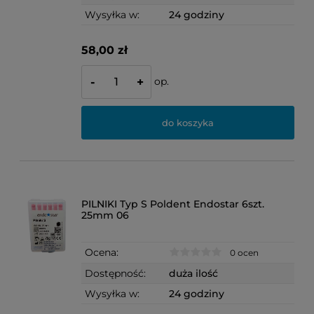
Wysyłka w:
24 godziny
58,00 zł
op.
-
+
do koszyka
PILNIKI Typ S Poldent Endostar 6szt.
25mm 06
Ocena:
0 ocen
Dostępność:
duża ilość
Wysyłka w:
24 godziny