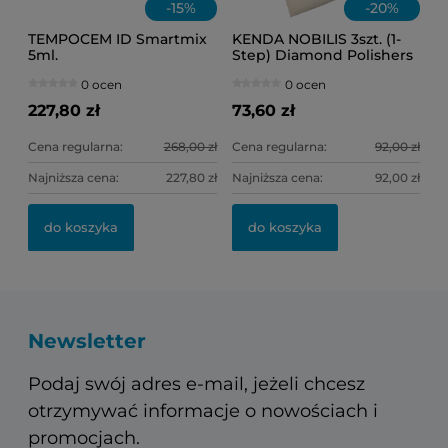
-
15
%
-
20
%
TEMPOCEM ID Smartmix
KENDA NOBILIS 3szt. (1-
5ml.
Step) Diamond Polishers
(fioletowe) Ref.0307
0 ocen
0 ocen
(słoneczko)
227,80 zł
73,60 zł
Cena regularna:
268,00 zł
Cena regularna:
92,00 zł
Najniższa cena:
227,80 zł
Najniższa cena:
92,00 zł
do koszyka
do koszyka
Newsletter
Podaj swój adres e-mail, jeżeli chcesz
otrzymywać informacje o nowościach i
promocjach.