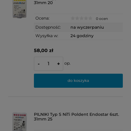
31mm 20
Ocena:
0 ocen
Dostępność:
na wyczerpaniu
Wysyłka w:
24 godziny
58,00 zł
op.
-
+
do koszyka
PILNIKI Typ S NiTi Poldent Endostar 6szt.
31mm 25