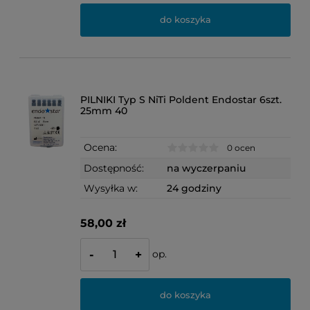
do koszyka
PILNIKI Typ S NiTi Poldent Endostar 6szt.
25mm 40
Ocena:
0 ocen
Dostępność:
na wyczerpaniu
Wysyłka w:
24 godziny
58,00 zł
op.
-
+
do koszyka