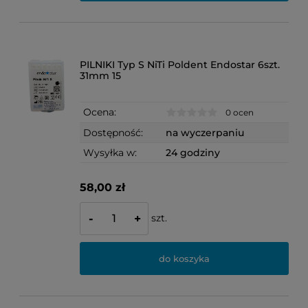
PILNIKI Typ S NiTi Poldent Endostar 6szt.
31mm 15
Ocena:
0 ocen
Dostępność:
na wyczerpaniu
Wysyłka w:
24 godziny
58,00 zł
szt.
-
+
do koszyka