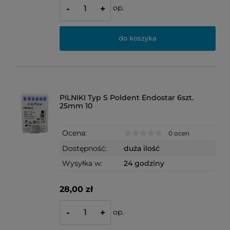
op.
-
+
do koszyka
PILNIKI Typ S Poldent Endostar 6szt.
25mm 10
Ocena:
0 ocen
Dostępność:
duża ilość
Wysyłka w:
24 godziny
28,00 zł
op.
-
+