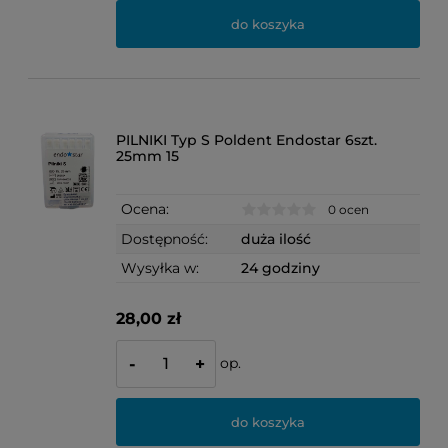
do koszyka
PILNIKI Typ S Poldent Endostar 6szt.
25mm 15
Ocena:
0 ocen
Dostępność:
duża ilość
Wysyłka w:
24 godziny
28,00 zł
op.
-
+
do koszyka