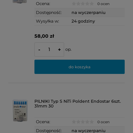
Ocena:
0 ocen
Dostępność:
na wyczerpaniu
Wysyłka w:
24 godziny
58,00 zł
op.
-
+
do koszyka
PILNIKI Typ S NiTi Poldent Endostar 6szt.
31mm 30
Ocena:
0 ocen
Dostępność:
na wyczerpaniu