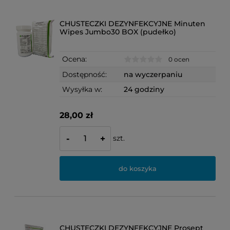
CHUSTECZKI DEZYNFEKCYJNE Minuten
Wipes Jumbo30 BOX (pudełko)
Ocena:
0 ocen
Dostępność:
na wyczerpaniu
Wysyłka w:
24 godziny
28,00 zł
szt.
-
+
do koszyka
CHUSTECZKI DEZYNFEKCYJNE Prosept