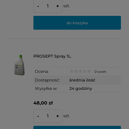
szt.
-
+
do koszyka
PROSEPT Spray 1L.
Ocena:
0 ocen
Dostępność:
średnia ilość
Wysyłka w:
24 godziny
48,00 zł
szt.
-
+