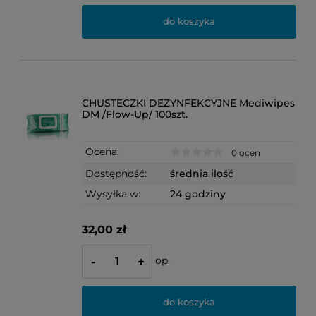
do koszyka
CHUSTECZKI DEZYNFEKCYJNE Mediwipes
DM /Flow-Up/ 100szt.
Ocena:
0 ocen
Dostępność:
średnia ilość
Wysyłka w:
24 godziny
32,00 zł
op.
-
+
do koszyka