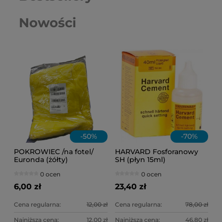
Nowości
-
50
%
-
70
%
POKROWIEC /na fotel/
HARVARD Fosforanowy
Euronda (żółty)
SH (płyn 15ml)
0 ocen
0 ocen
6,00 zł
23,40 zł
Cena regularna:
12,00 zł
Cena regularna:
78,00 zł
Najniższa cena:
12,00 zł
Najniższa cena:
46,80 zł