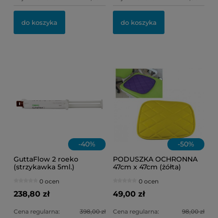
OL
IN
do koszyka
do koszyka
11
1,
Ce
Na
-
40
%
-
50
%
GuttaFlow 2 roeko
PODUSZKA OCHRONNA
(strzykawka 5ml.)
47cm x 47cm (żółta)
0 ocen
0 ocen
238,80 zł
49,00 zł
Cena regularna:
398,00 zł
Cena regularna:
98,00 zł