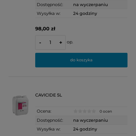
Dostępność:
na wyczerpaniu
Wysyłka w:
24 godziny
98,00 zł
op.
-
+
do koszyka
CAVICIDE 5L
Ocena:
0 ocen
Dostępność:
na wyczerpaniu
Wysyłka w:
24 godziny