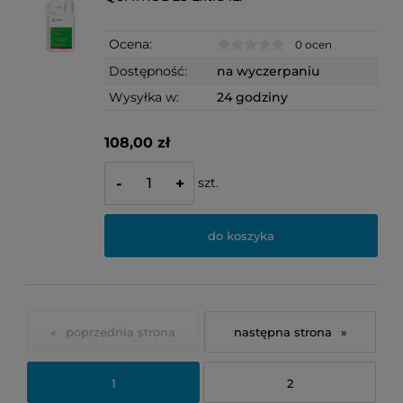
Ocena:
0 ocen
Dostępność:
na wyczerpaniu
Wysyłka w:
24 godziny
108,00 zł
szt.
-
+
do koszyka
«
»
1
2