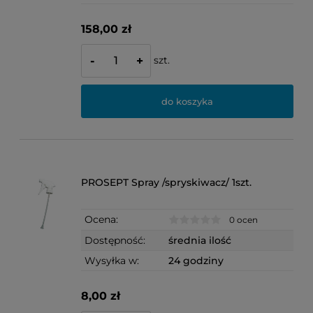
158,00 zł
szt.
-
+
do koszyka
PROSEPT Spray /spryskiwacz/ 1szt.
Ocena:
0 ocen
Dostępność:
średnia ilość
Wysyłka w:
24 godziny
8,00 zł