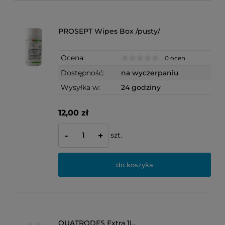
PROSEPT Wipes Box /pusty/
Ocena:
0 ocen
Dostępność:
na wyczerpaniu
Wysyłka w:
24 godziny
12,00 zł
szt.
-
+
do koszyka
QUATRODES Extra 1L.