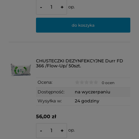
op.
-
+
do koszyka
CHUSTECZKI DEZYNFEKCYJNE Durr FD
366 /Flow-Up/ 50szt.
Ocena:
0 ocen
Dostępność:
na wyczerpaniu
Wysyłka w:
24 godziny
56,00 zł
op.
-
+