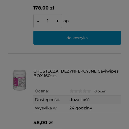
178,00 zł
op.
-
+
do koszyka
CHUSTECZKI DEZYNFEKCYJNE Caviwipes
BOX 160szt.
Ocena:
0 ocen
Dostępność:
duża ilość
Wysyłka w:
24 godziny
48,00 zł