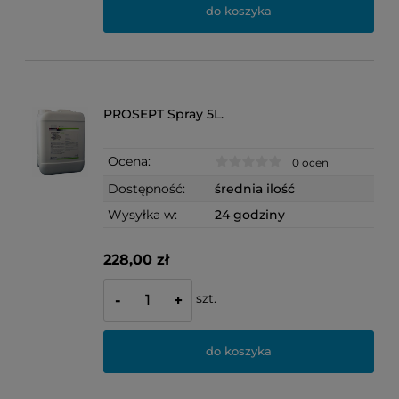
do koszyka
PROSEPT Spray 5L.
Ocena:
0 ocen
Dostępność:
średnia ilość
Wysyłka w:
24 godziny
228,00 zł
szt.
-
+
do koszyka