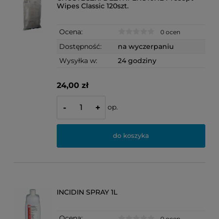
Wipes Classic 120szt.
Ocena:
0 ocen
Dostępność:
na wyczerpaniu
Wysyłka w:
24 godziny
24,00 zł
op.
-
+
do koszyka
INCIDIN SPRAY 1L
Ocena:
0 ocen