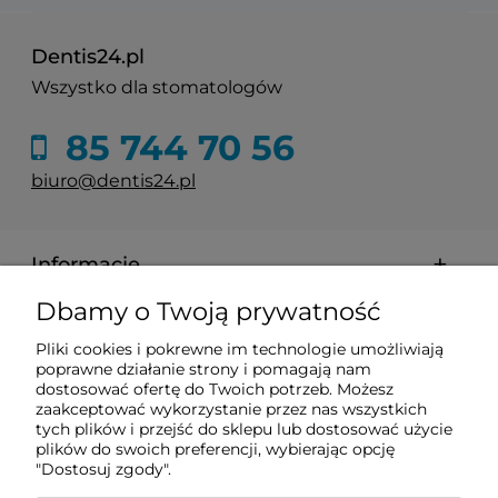
Dentis24.pl
Wszystko dla stomatologów
85 744 70 56
biuro@dentis24.pl
Informacje
Dbamy o Twoją prywatność
Zakupy
Pliki cookies i pokrewne im technologie umożliwiają
poprawne działanie strony i pomagają nam
dostosować ofertę do Twoich potrzeb. Możesz
Pomoc
zaakceptować wykorzystanie przez nas wszystkich
tych plików i przejść do sklepu lub dostosować użycie
plików do swoich preferencji, wybierając opcję
Moje konto
"Dostosuj zgody".