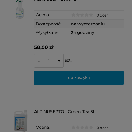
Ocena:
0 ocen
Dostępność:
na wyczerpaniu
Wysyłka w:
24 godziny
58,00 zł
szt.
-
+
do koszyka
ALPINUSEPTOL Green Tea 5L.
Ocena:
0 ocen