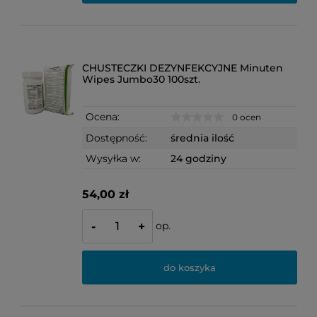
CHUSTECZKI DEZYNFEKCYJNE Minuten
Wipes Jumbo30 100szt.
Ocena:
0 ocen
Dostępność:
średnia ilość
Wysyłka w:
24 godziny
54,00 zł
op.
-
+
do koszyka