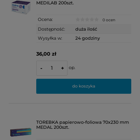
MEDILAB 200szt.
Ocena:
0 ocen
Dostępność:
duża ilość
Wysyłka w:
24 godziny
36,00 zł
op.
-
+
do koszyka
TOREBKA papierowo-foliowa 70x230 mm
MEDAL 200szt.