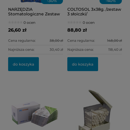
-
30
%
-
40
%
NARZĘDZIA
COLTOSOL 3x38g. /zestaw
Stomatologiczne Zestaw
3 słoiczki/
HR-7000RL 4szt.
0 ocen
0 ocen
26,60 zł
88,80 zł
Cena regularna:
38,00 zł
Cena regularna:
148,00 zł
Najniższa cena:
30,40 zł
Najniższa cena:
118,40 zł
OL
WH
do koszyka
do koszyka
11
32