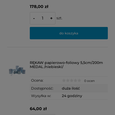
178,00 zł
szt.
-
+
do koszyka
RĘKAW papierowo-foliowy 5,5cm/200m
MEDAL /niebieski/
Ocena:
0 ocen
Dostępność:
duża ilość
Wysyłka w:
24 godziny
64,00 zł