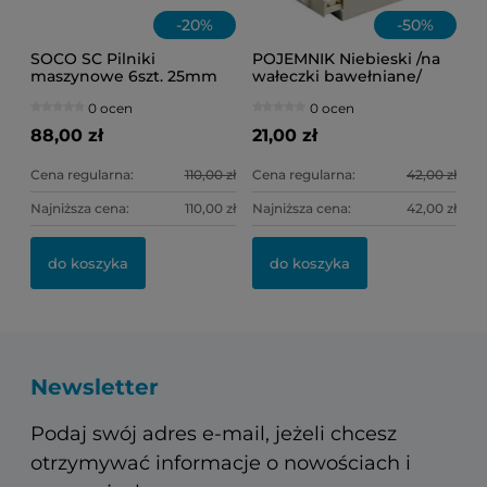
-
20
%
-
50
%
SOCO SC Pilniki
POJEMNIK Niebieski /na
maszynowe 6szt. 25mm
wałeczki bawełniane/
.04/30
0 ocen
0 ocen
88,00 zł
21,00 zł
Cena regularna:
110,00 zł
Cena regularna:
42,00 zł
Najniższa cena:
110,00 zł
Najniższa cena:
42,00 zł
do koszyka
do koszyka
Newsletter
Podaj swój adres e-mail, jeżeli chcesz
otrzymywać informacje o nowościach i