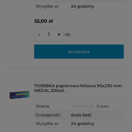
Wysyłka w:
24 godziny
32,00 zł
op.
-
+
do koszyka
TOREBKA papierowo-foliowa 90x230 mm
MEDAL 200szt.
Ocena:
0 ocen
Dostępność:
duża ilość
Wysyłka w:
24 godziny