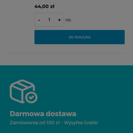
44,00 zł
op.
-
+
do koszyka