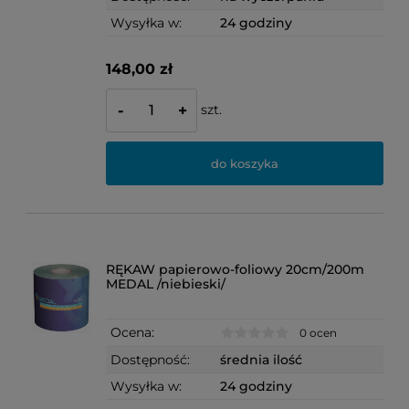
Wysyłka w:
24 godziny
148,00 zł
szt.
-
+
do koszyka
RĘKAW papierowo-foliowy 20cm/200m
MEDAL /niebieski/
Ocena:
0 ocen
Dostępność:
średnia ilość
Wysyłka w:
24 godziny