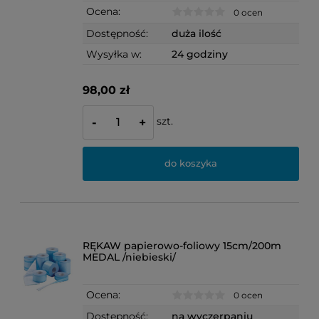
Ocena:
0 ocen
Dostępność:
duża ilość
Wysyłka w:
24 godziny
98,00 zł
szt.
-
+
do koszyka
RĘKAW papierowo-foliowy 15cm/200m
MEDAL /niebieski/
Ocena:
0 ocen
Dostępność:
na wyczerpaniu