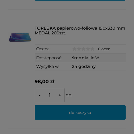
TOREBKA papierowo-foliowa 190x330 mm
MEDAL 200szt.
Ocena:
0 ocen
Dostępność:
średnia ilość
Wysyłka w:
24 godziny
98,00 zł
op.
-
+
do koszyka