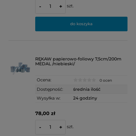
szt.
-
+
do koszyka
RĘKAW papierowo-foliowy 7,5cm/200m
MEDAL /niebieski/
Ocena:
0 ocen
Dostępność:
średnia ilość
Wysyłka w:
24 godziny
78,00 zł
szt.
-
+