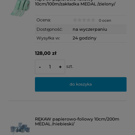
10cm/100m/zakładka MEDAL /zielony/
Ocena:
0 ocen
Dostępność:
na wyczerpaniu
Wysyłka w:
24 godziny
128,00 zł
szt.
-
+
do koszyka
RĘKAW papierowo-foliowy 10cm/200m
MEDAL /niebieski/