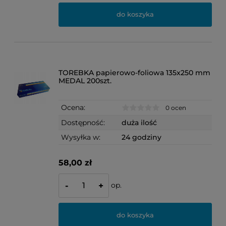
do koszyka
TOREBKA papierowo-foliowa 135x250 mm
MEDAL 200szt.
Ocena:
0 ocen
Dostępność:
duża ilość
Wysyłka w:
24 godziny
58,00 zł
op.
-
+
do koszyka