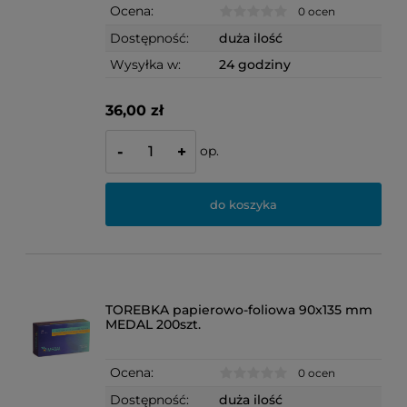
Ocena:
0 ocen
Dostępność:
duża ilość
Wysyłka w:
24 godziny
36,00 zł
op.
-
+
do koszyka
TOREBKA papierowo-foliowa 90x135 mm
MEDAL 200szt.
Ocena:
0 ocen
Dostępność:
duża ilość