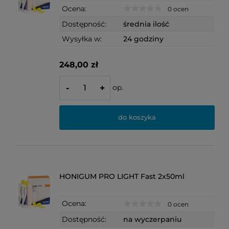
Ocena:
0 ocen
Dostępność:
średnia ilość
Wysyłka w:
24 godziny
248,00 zł
op.
-
+
do koszyka
HONIGUM PRO LIGHT Fast 2x50ml
Ocena:
0 ocen
Dostępność:
na wyczerpaniu