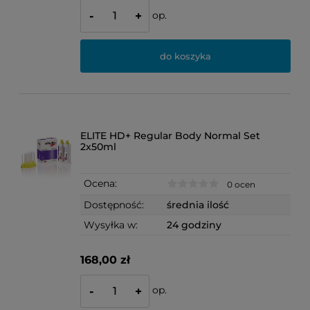
op.
-
+
do koszyka
ELITE HD+ Regular Body Normal Set
2x50ml
Ocena:
0 ocen
Dostępność:
średnia ilość
Wysyłka w:
24 godziny
168,00 zł
op.
-
+