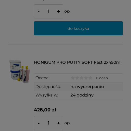
op.
-
+
do koszyka
HONIGUM PRO PUTTY SOFT Fast 2x450ml
Ocena:
0 ocen
Dostępność:
na wyczerpaniu
Wysyłka w:
24 godziny
428,00 zł
op.
-
+