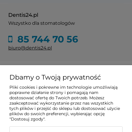
Dentis24.pl
Wszystko dla stomatologów
85 744 70 56
biuro@dentis24.pl
Informacje
Dbamy o Twoją prywatność
Zakupy
Pliki cookies i pokrewne im technologie umożliwiają
poprawne działanie strony i pomagają nam
dostosować ofertę do Twoich potrzeb. Możesz
zaakceptować wykorzystanie przez nas wszystkich
Pomoc
tych plików i przejść do sklepu lub dostosować użycie
plików do swoich preferencji, wybierając opcję
"Dostosuj zgody".
Moje konto