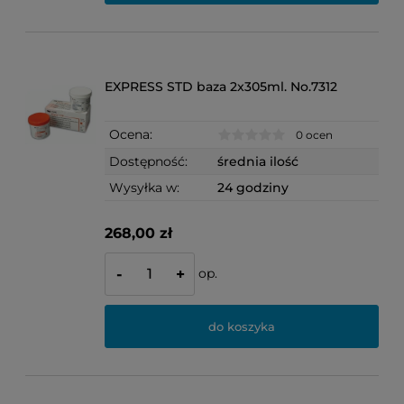
EXPRESS STD baza 2x305ml. No.7312
Ocena:
0 ocen
Dostępność:
średnia ilość
Wysyłka w:
24 godziny
268,00 zł
op.
-
+
do koszyka