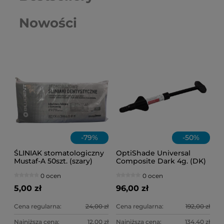
Nowości
-
79
%
-
50
%
ŚLINIAK stomatologiczny
OptiShade Universal
Mustaf-A 50szt. (szary)
Composite Dark 4g. (DK)
0 ocen
0 ocen
5,00 zł
96,00 zł
Cena regularna:
24,00 zł
Cena regularna:
192,00 zł
Najniższa cena:
12,00 zł
Najniższa cena:
134,40 zł