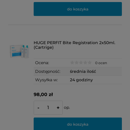
do koszyka
HUGE PERFIT Bite Registration 2x50ml.
(Cartrige)
Ocena:
0 ocen
Dostępność:
średnia ilość
Wysyłka w:
24 godziny
98,00 zł
op.
-
+
do koszyka