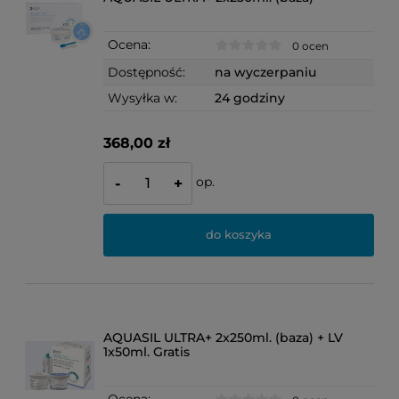
Ocena:
0 ocen
Dostępność:
na wyczerpaniu
Wysyłka w:
24 godziny
368,00 zł
op.
-
+
do koszyka
AQUASIL ULTRA+ 2x250ml. (baza) + LV
1x50ml. Gratis