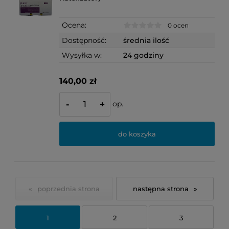
Ocena:
0 ocen
Dostępność:
średnia ilość
Wysyłka w:
24 godziny
140,00 zł
op.
-
+
do koszyka
«
»
1
2
3