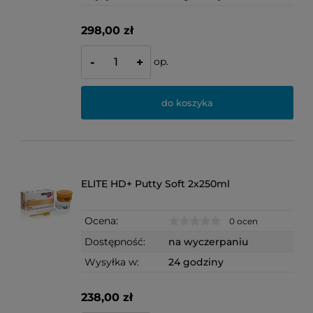
298,00 zł
op.
-
+
do koszyka
ELITE HD+ Putty Soft 2x250ml
Ocena:
0 ocen
Dostępność:
na wyczerpaniu
Wysyłka w:
24 godziny
238,00 zł