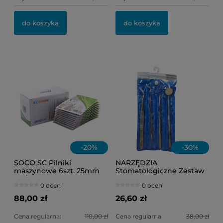
OL
do koszyka
do koszyka
11
-
20
%
-
30
%
SOCO SC Pilniki
NARZĘDZIA
maszynowe 6szt. 25mm
Stomatologiczne Zestaw
.04/35
HR-7000RL 4szt.
0 ocen
0 ocen
88,00 zł
26,60 zł
Cena regularna:
110,00 zł
Cena regularna:
38,00 zł