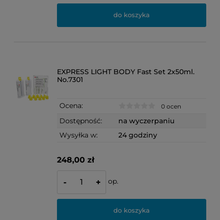
do koszyka
EXPRESS LIGHT BODY Fast Set 2x50ml.
No.7301
Ocena:
0 ocen
Dostępność:
na wyczerpaniu
Wysyłka w:
24 godziny
248,00 zł
op.
-
+
do koszyka