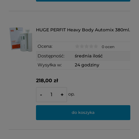
HUGE PERFIT Heavy Body Automix 380ml.
Ocena:
0 ocen
Dostępność:
średnia ilość
Wysyłka w:
24 godziny
218,00 zł
op.
-
+
do koszyka