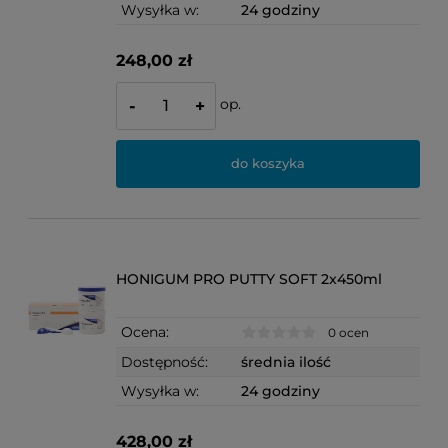
Wysyłka w:
24 godziny
248,00 zł
op.
-
+
do koszyka
HONIGUM PRO PUTTY SOFT 2x450ml
Ocena:
0 ocen
Dostępność:
średnia ilość
Wysyłka w:
24 godziny
428,00 zł