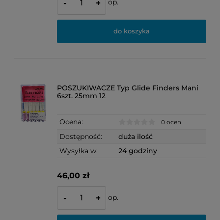
op.
-
+
do koszyka
POSZUKIWACZE Typ Glide Finders Mani
6szt. 25mm 12
Ocena:
0 ocen
Dostępność:
duża ilość
Wysyłka w:
24 godziny
46,00 zł
op.
-
+