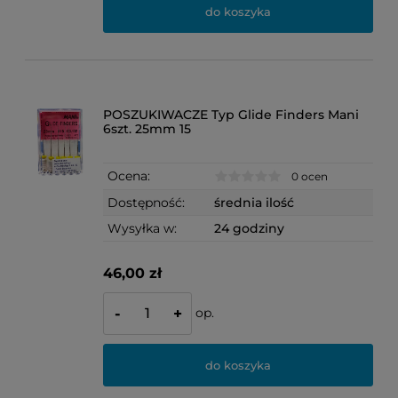
do koszyka
POSZUKIWACZE Typ Glide Finders Mani
6szt. 25mm 15
Ocena:
0 ocen
Dostępność:
średnia ilość
Wysyłka w:
24 godziny
46,00 zł
op.
-
+
do koszyka