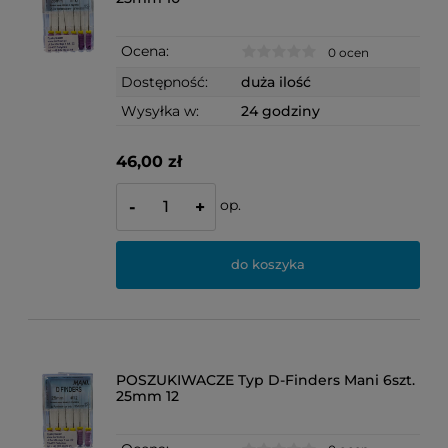
Ocena:
0 ocen
Dostępność:
duża ilość
Wysyłka w:
24 godziny
46,00 zł
op.
-
+
do koszyka
POSZUKIWACZE Typ D-Finders Mani 6szt.
25mm 12