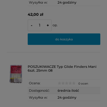
Wysyłka w:
24 godziny
42,00 zł
op.
-
+
do koszyka
POSZUKIWACZE Typ Glide Finders Mani
6szt. 25mm 08
Ocena:
0 ocen
Dostępność:
średnia ilość
Wysyłka w:
24 godziny