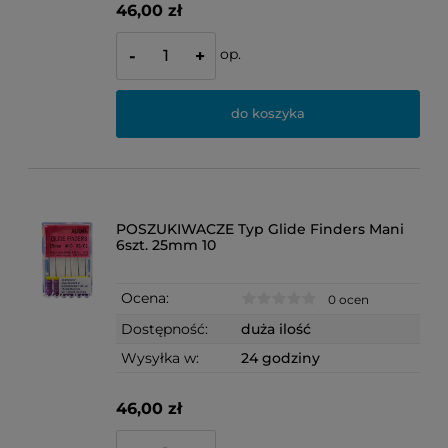
46,00 zł
op.
-
+
do koszyka
POSZUKIWACZE Typ Glide Finders Mani
6szt. 25mm 10
Ocena:
0 ocen
Dostępność:
duża ilość
Wysyłka w:
24 godziny
46,00 zł