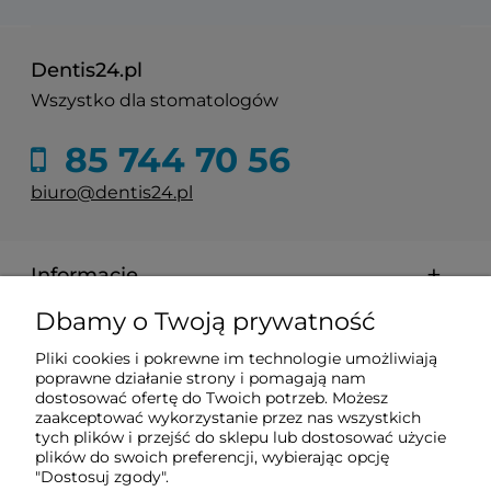
Dentis24.pl
Wszystko dla stomatologów
85 744 70 56
biuro@dentis24.pl
Informacje
Dbamy o Twoją prywatność
Zakupy
Pliki cookies i pokrewne im technologie umożliwiają
poprawne działanie strony i pomagają nam
dostosować ofertę do Twoich potrzeb. Możesz
Pomoc
zaakceptować wykorzystanie przez nas wszystkich
tych plików i przejść do sklepu lub dostosować użycie
plików do swoich preferencji, wybierając opcję
Moje konto
"Dostosuj zgody".