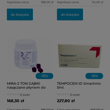
Najniższa cena:
168,00 zł
Najniższa cena:
34,00 zł
OL
KI
do koszyka
do koszyka
11
6,
-
15
%
-
15
%
MIRA-2 TON GĄBKI
TEMPOCEM ID Smartmix
nasączane płynem do
5ml.
osadu /op = 250 szt./
0 ocen
0 ocen
168,30 zł
227,80 zł
Cena regularna:
198,00 zł
Cena regularna:
268,00 zł