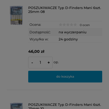
POSZUKIWACZE Typ D-Finders Mani 6szt.
25mm 08
Ocena:
0 ocen
Dostępność:
na wyczerpaniu
Wysyłka w:
24 godziny
46,00 zł
op.
-
+
do koszyka
POSZUKIWACZE Typ D-Finders Mani 6szt.
25mm 10