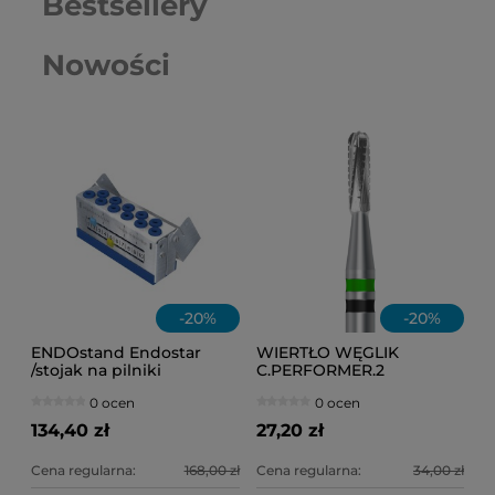
Bestsellery
Nowości
-
20
%
-
20
%
ENDOstand Endostar
WIERTŁO WĘGLIK
/stojak na pilniki
C.PERFORMER.2
rotacyjne/
Frank.dental FG 137.012
0 ocen
0 ocen
(do koron)
134,40 zł
27,20 zł
Cena regularna:
168,00 zł
Cena regularna:
34,00 zł