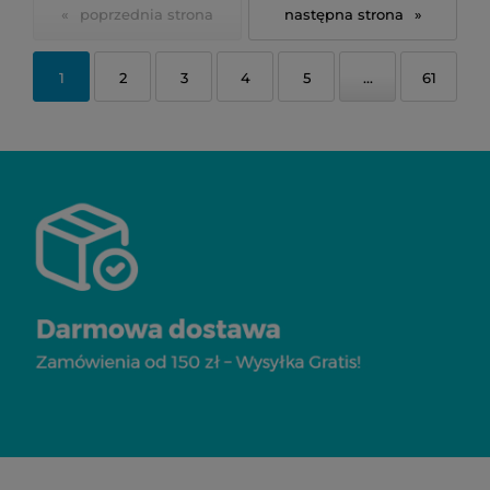
«
»
1
2
3
4
5
...
61