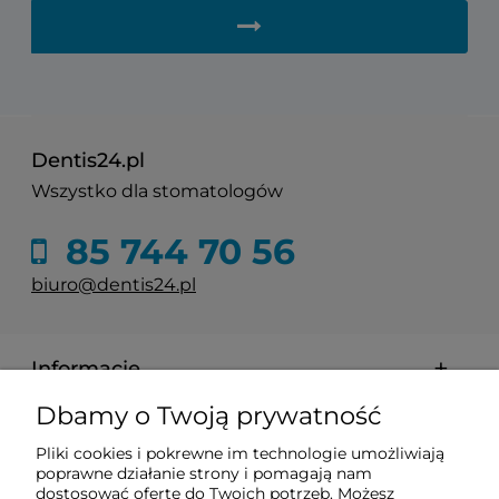
Dentis24.pl
Wszystko dla stomatologów
85 744 70 56
biuro@dentis24.pl
Informacje
Dbamy o Twoją prywatność
Zakupy
Pliki cookies i pokrewne im technologie umożliwiają
poprawne działanie strony i pomagają nam
Pomoc
dostosować ofertę do Twoich potrzeb. Możesz