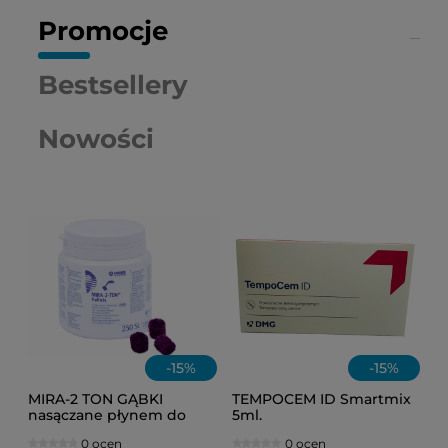
Promocje
Bestsellery
Nowości
-
15
%
-
15
%
MIRA-2 TON GĄBKI
TEMPOCEM ID Smartmix
nasączane płynem do
5ml.
osadu /op = 250 szt./
0 ocen
0 ocen