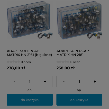
ADAPT SUPERCAP
ADAPT SUPERCAP
MATRIX HN 2161 (błękitne)
MATRIX HN 2181
50szt.
(niebieskie) 50szt.
0 ocen
0 ocen
238,00 zł
238,00 zł
-
+
-
+
op.
op.
do koszyka
do koszyka