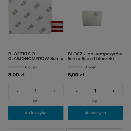
BLOCZKI DO
BLOCZKI do kompozytów
GLASJONOMERÓW 8cm x
5cm x 6cm (1 bloczek)
10cm (Oryginal Huge)
0 ocen
0 ocen
8,00 zł
6,00 zł
-
+
-
+
szt.
op.
do koszyka
do koszyka