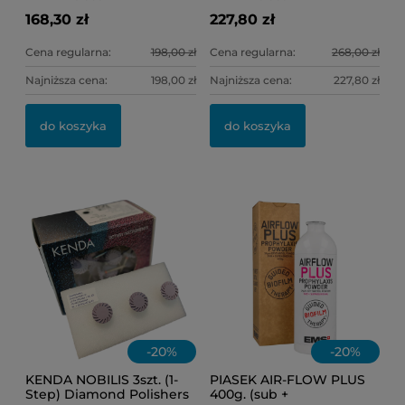
168,30 zł
227,80 zł
Cena regularna:
198,00 zł
Cena regularna:
268,00 zł
Najniższa cena:
198,00 zł
Najniższa cena:
227,80 zł
OL
KI
do koszyka
do koszyka
11
6,
-
20
%
-
20
%
KENDA NOBILIS 3szt. (1-
PIASEK AIR-FLOW PLUS
Step) Diamond Polishers
400g. (sub +