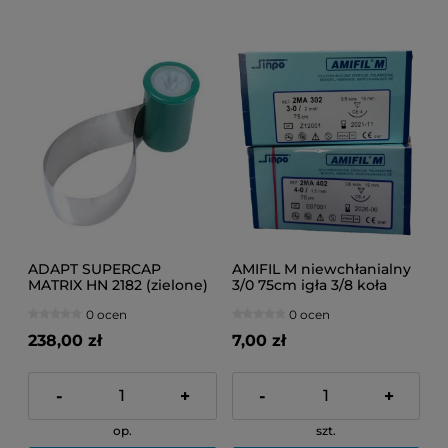
ADAPT SUPERCAP
AMIFIL M niewchłanialny
MATRIX HN 2182 (zielone)
3/0 75cm igła 3/8 koła
50szt.
19mm 1szt.
0 ocen
0 ocen
238,00 zł
7,00 zł
-
+
-
+
op.
szt.