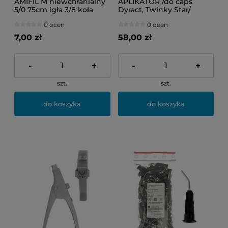
AMIFIL M niewchłanialny
APLIKATOR /do caps
5/0 75cm igła 3/8 koła
Dyract, Twinky Star/
19mm 1szt.
0 ocen
0 ocen
7,00 zł
58,00 zł
-
+
-
+
szt.
szt.
do koszyka
do koszyka