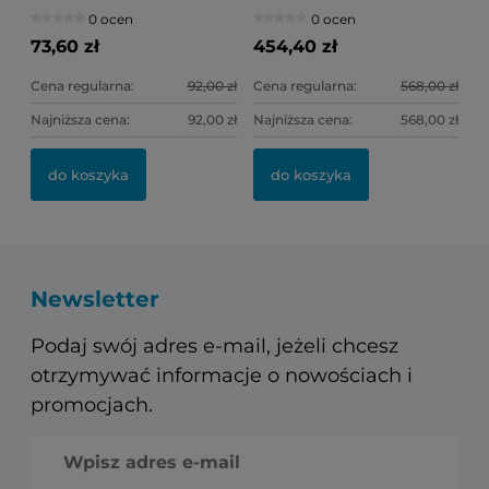
(fioletowe) Ref.0307
supragingival)
0 ocen
0 ocen
(słoneczko)
73,60 zł
454,40 zł
Cena regularna:
92,00 zł
Cena regularna:
568,00 zł
Najniższa cena:
92,00 zł
Najniższa cena:
568,00 zł
do koszyka
do koszyka
Newsletter
Podaj swój adres e-mail, jeżeli chcesz
otrzymywać informacje o nowościach i
promocjach.