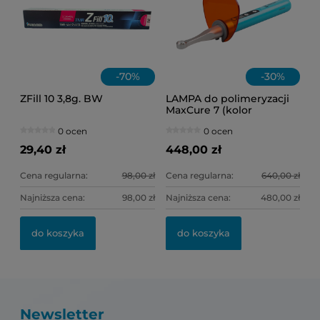
-
70
%
-
30
%
ZFill 10 3,8g. BW
LAMPA do polimeryzacji
MaxCure 7 (kolor
niebieski)
0 ocen
0 ocen
29,40 zł
448,00 zł
Cena regularna:
98,00 zł
Cena regularna:
640,00 zł
Najniższa cena:
98,00 zł
Najniższa cena:
480,00 zł
do koszyka
do koszyka
Newsletter