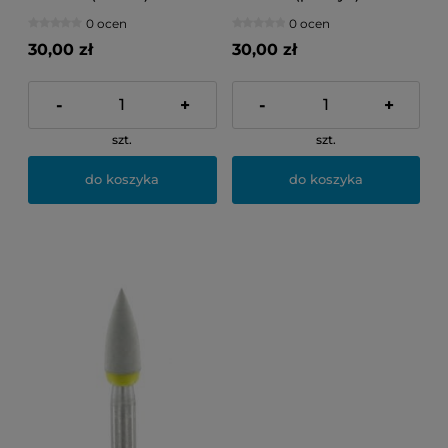
103F
0 ocen
0 ocen
30,00 zł
30,00 zł
-
+
-
+
szt.
szt.
do koszyka
do koszyka