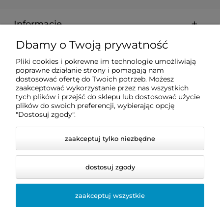
Informacje
Dbamy o Twoją prywatność
Zakupy
Pliki cookies i pokrewne im technologie umożliwiają
poprawne działanie strony i pomagają nam
dostosować ofertę do Twoich potrzeb. Możesz
Pomoc
zaakceptować wykorzystanie przez nas wszystkich
tych plików i przejść do sklepu lub dostosować użycie
plików do swoich preferencji, wybierając opcję
Moje konto
"Dostosuj zgody".
zaakceptuj tylko niezbędne
dostosuj zgody
zaakceptuj wszystkie
© 2026 dentis24.pl. Wszelkie prawa zastrzeżone.