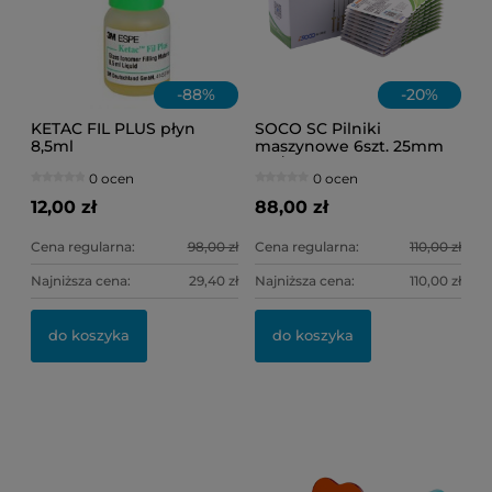
-
88
%
-
20
%
KETAC FIL PLUS płyn
SOCO SC Pilniki
8,5ml
maszynowe 6szt. 25mm
.04/20
0 ocen
0 ocen
12,00 zł
88,00 zł
Cena regularna:
98,00 zł
Cena regularna:
110,00 zł
Najniższa cena:
29,40 zł
Najniższa cena:
110,00 zł
OL
WH
do koszyka
do koszyka
11
32