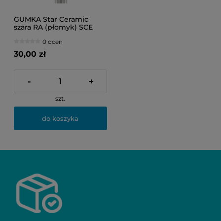
GUMKA Star Ceramic
szara RA (płomyk) SCE
108F
0 ocen
30,00 zł
-
+
szt.
do koszyka