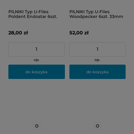
PILNIKI Typ U-Files
PILNIKI Typ U-Files
Poldent Endostar 6szt.
Woodpecker 6szt. 33mm
33mm 30
15
28,00 zł
52,00 zł
op.
op.
do koszyka
do koszyka