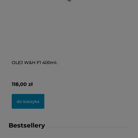
OLEJ W&H F1 400ml.
WI
118,00 zł
12
do koszyka
Bestsellery