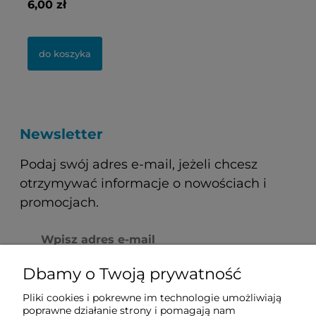
6,00 zł
10
0 zł
0 zł
do koszyka
Newsletter
Podaj swój adres e-mail, jeżeli chcesz
otrzymywać informacje o nowościach i
promocjach.
Dbamy o Twoją prywatność
Pliki cookies i pokrewne im technologie umożliwiają
poprawne działanie strony i pomagają nam