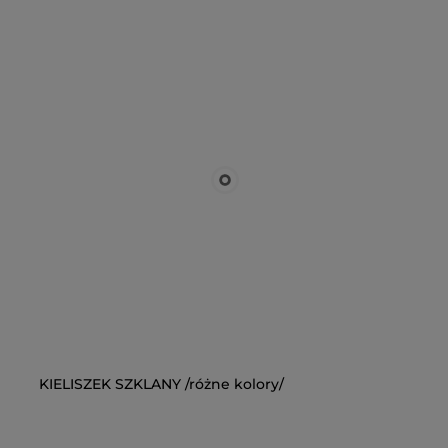
KIELISZEK SZKLANY /różne kolory/
WS
5)