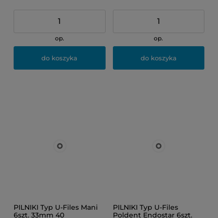
op.
op.
do koszyka
do koszyka
PILNIKI Typ U-Files Mani
PILNIKI Typ U-Files
6szt. 33mm 40
Poldent Endostar 6szt.