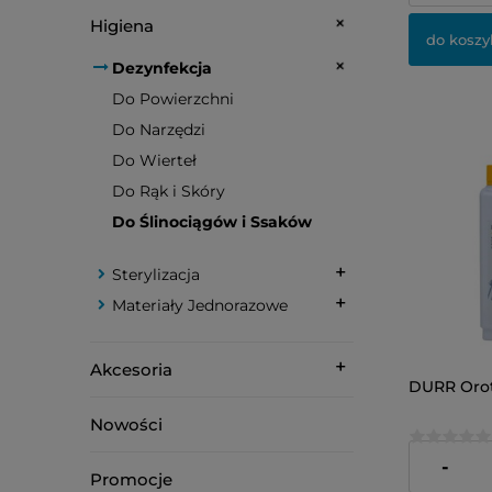
Higiena
do koszy
Dezynfekcja
Do Powierzchni
Do Narzędzi
Do Wierteł
Do Rąk i Skóry
Do Ślinociągów i Ssaków
Sterylizacja
Materiały Jednorazowe
Akcesoria
DURR Oroto
Nowości
248,00 zł
-
Promocje