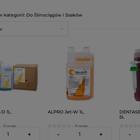
Do Ślinociągów i Ssaków
D 1L.
ALPRO Jet-W 1L.
DENTASEP
5L
0 ocen
0 ocen
78,00 zł
238,00 z
+
-
+
-