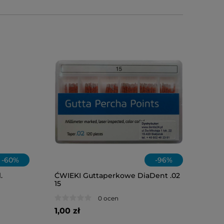
-
60
%
-
96
%
.
ĆWIEKI Guttaperkowe DiaDent .02
15
OLEJ W&H
0 ocen
1,00 zł
118,00 zł