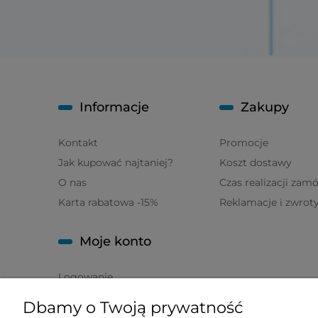
Informacje
Zakupy
Kontakt
Promocje
Jak kupować najtaniej?
Koszt dostawy
O nas
Czas realizacji zam
Karta rabatowa -15%
Reklamacje i zwrot
Moje konto
Logowanie
Moje zamówienia
Dbamy o Twoją prywatność
Przechowalnia