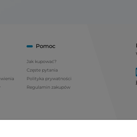
Pomoc
Jak kupować?
Częste pytania
ówienia
Polityka prywatności
y
Regulamin zakupów