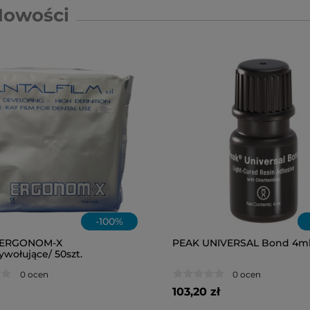
Nowości
-
100
%
 ERGONOM-X
PEAK UNIVERSAL Bond 4ml
wołujące/ 50szt.
0 ocen
0 ocen
103,20 zł