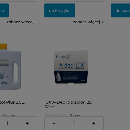
ka
do koszyka
do kos
zobacz więcej
zobacz więcej
l Plus 2,5L.
ICX A-Dec (do zbior. 2L)
50szt.
0 ocen
0 ocen
328,00 zł
+
-
+