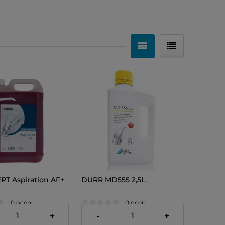
T Aspiration AF+
DURR MD555 2,5L.
0 ocen
0 ocen
ł
228,00 zł
+
-
+