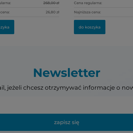
larna:
268,00 zł
Cena regularna:
 cena:
26,80 zł
Najniższa cena:
szyka
do koszyka
Newsletter
il, jeżeli chcesz otrzymywać informacje o no
zapisz się