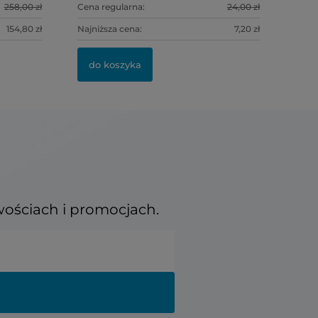
258,00 zł
Cena regularna:
24,00 zł
154,80 zł
Najniższa cena:
7,20 zł
do kosz
do koszyka
wościach i promocjach.