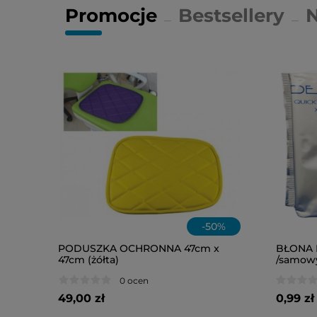
Promocje
Bestsellery
-
50
%
PODUSZKA OCHRONNA 47cm x
BŁONA
47cm (żółta)
/samowy
0 ocen
49,00 zł
0,99 zł