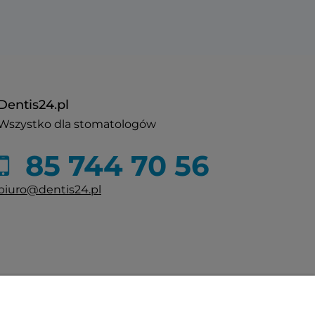
Dentis24.pl
Wszystko dla stomatologów
85 744 70 56
biuro@dentis24.pl