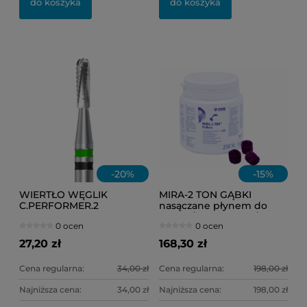
do koszyka
do koszyka
11
6,
-
20
%
-
15
%
WIERTŁO WĘGLIK
MIRA-2 TON GĄBKI
C.PERFORMER.2
nasączane płynem do
Frank.dental FG 137.012
osadu /op = 250 szt./
0 ocen
0 ocen
(do koron)
27,20 zł
168,30 zł
Cena regularna:
34,00 zł
Cena regularna:
198,00 zł
Najniższa cena:
34,00 zł
Najniższa cena:
198,00 zł