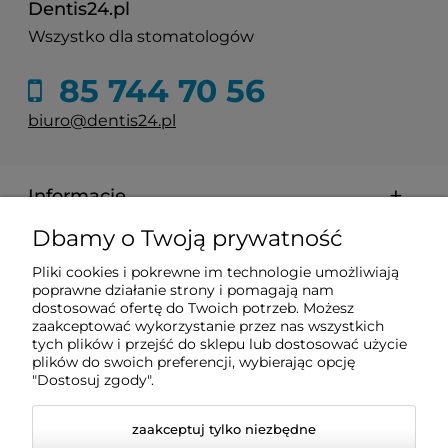
Dentis24.pl
Wszystko dla stomatologów
85 744 70 56
biuro@dentis24.pl
Informacje
Dbamy o Twoją prywatność
Zakupy
Pliki cookies i pokrewne im technologie umożliwiają
poprawne działanie strony i pomagają nam
Pomoc
dostosować ofertę do Twoich potrzeb. Możesz
zaakceptować wykorzystanie przez nas wszystkich
tych plików i przejść do sklepu lub dostosować użycie
plików do swoich preferencji, wybierając opcję
Moje konto
"Dostosuj zgody".
zaakceptuj tylko niezbędne