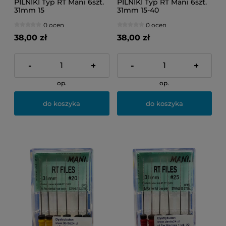
PILNIKI Typ RT Mani 6szt.
PILNIKI Typ RT Mani 6szt.
31mm 15
31mm 15-40
0 ocen
0 ocen
38,00 zł
38,00 zł
-
+
-
+
op.
op.
do koszyka
do koszyka