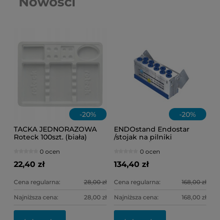
Nowości
-
20
%
-
20
%
TACKA JEDNORAZOWA
ENDOstand Endostar
Roteck 100szt. (biała)
/stojak na pilniki
rotacyjne/
0 ocen
0 ocen
22,40 zł
134,40 zł
Cena regularna:
28,00 zł
Cena regularna:
168,00 zł
Najniższa cena:
28,00 zł
Najniższa cena:
168,00 zł
OL
KI