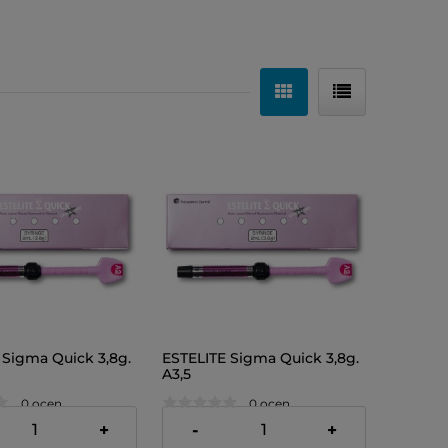
 Sigma Quick 3,8g.
ESTELITE Sigma Quick 3,8g.
A3,5
0 ocen
0 ocen
ł
228,00 zł
+
-
+