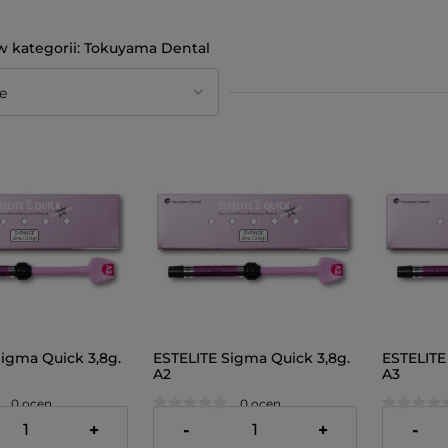
Tokuyama Dental
igma Quick 3,8g.
ESTELITE Sigma Quick 3,8g.
ESTELITE
A2
A3
0 ocen
0 ocen
228,00 zł
228,00 z
+
-
+
-