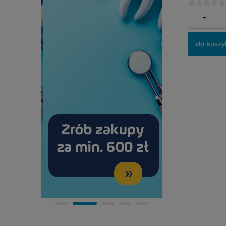
248,00 zł
-
do koszy