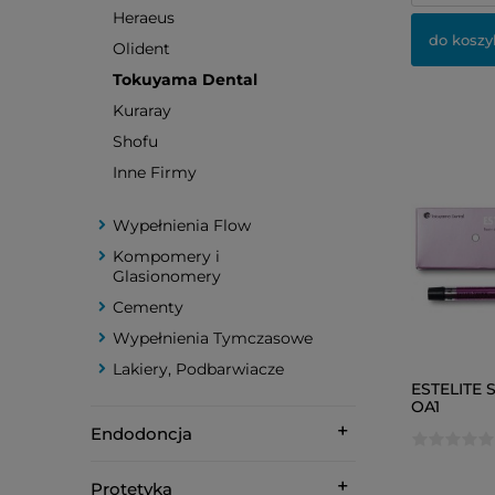
Heraeus
do koszy
Olident
Tokuyama Dental
Kuraray
Shofu
Inne Firmy
Wypełnienia Flow
Kompomery i
Glasionomery
Cementy
Wypełnienia Tymczasowe
Lakiery, Podbarwiacze
ESTELITE S
OA1
Endodoncja
Protetyka