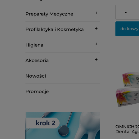
228,00 zł
-
Preparaty Medyczne
do koszy
Profilaktyka i Kosmetyka
Higiena
Akcesoria
Nowości
Promocje
OMNICHR
Dental 4g.