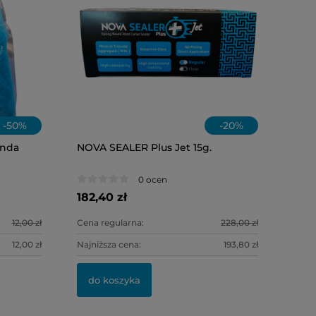
-
50
%
-
20
%
onda
NOVA SEALER Plus Jet 15g.
OLEJ W&H
0 ocen
182,40 zł
118,00 zł
12,00 zł
Cena regularna:
228,00 zł
12,00 zł
Najniższa cena:
193,80 zł
do kosz
do koszyka