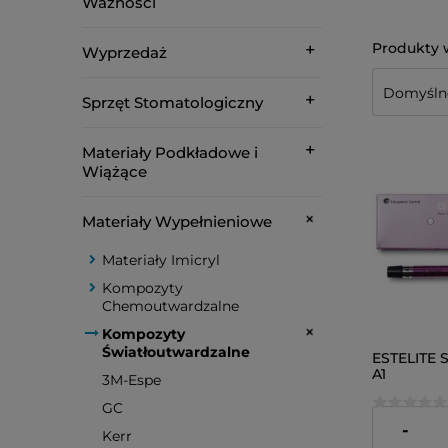
Ważności
Wyprzedaż
Sprzęt Stomatologiczny
Materiały Podkładowe i
Wiążące
Materiały Wypełnieniowe
Materiały Imicryl
Kompozyty
Chemoutwardzalne
Kompozyty
Światłoutwardzalne
ESTELITE S
A1
3M-Espe
GC
228,00 zł
-
Kerr