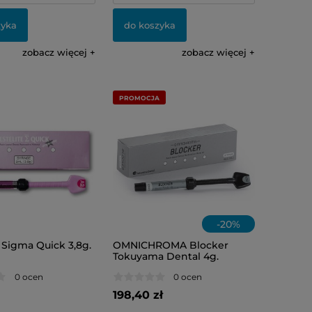
zyka
do koszyka
zobacz więcej
zobacz więcej
PROMOCJA
-
20
%
 Sigma Quick 3,8g.
OMNICHROMA Blocker
Tokuyama Dental 4g.
0 ocen
0 ocen
198,40 zł