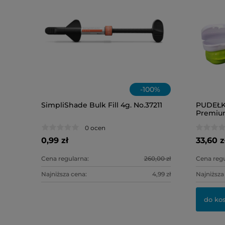
-
100
%
SimpliShade Bulk Fill 4g. No.37211
PUDEŁ
Premium
kolory/ 1
0 ocen
0,99 zł
33,60 z
Cena regularna:
260,00 zł
Cena regu
Najniższa cena:
4,99 zł
Najniższa
do ko