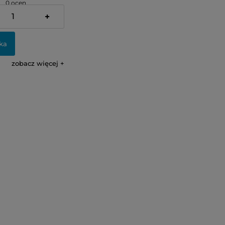
0 ocen
+
ka
zobacz więcej