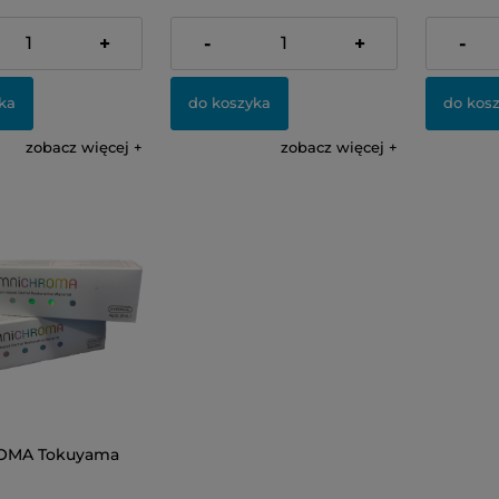
228,00 zł
228,00 z
+
-
+
-
ka
do koszyka
do kos
zobacz więcej
zobacz więcej
OMA Tokuyama