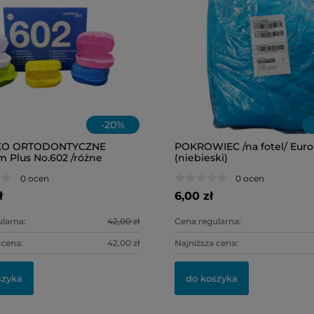
-
20
%
KO ORTODONTYCZNE
POKROWIEC /na fotel/ Eur
 Plus No.602 /różne
(niebieski)
0szt.
0 ocen
0 ocen
ł
6,00 zł
larna:
42,00 zł
Cena regularna:
 cena:
42,00 zł
Najniższa cena:
szyka
do koszyka