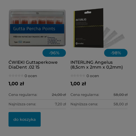
-
96
%
-
98
%
ĆWIEKI Guttaperkowe
INTERLING Angelus
DiaDent .02 15
(8,5cm x 2mm x 0,2mm)
1szt.
0 ocen
0 ocen
1,00 zł
1,00 zł
Cena regularna:
24,00 zł
Cena regularna:
58,00 zł
Najniższa cena:
7,20 zł
Najniższa cena:
58,00 zł
OL
KI
do koszyka