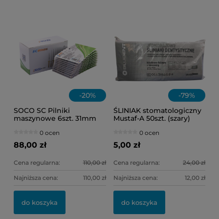
11
6,
-
20
%
-
79
%
SOCO SC Pilniki
ŚLINIAK stomatologiczny
maszynowe 6szt. 31mm
Mustaf-A 50szt. (szary)
(mix) ASS
0 ocen
0 ocen
88,00 zł
5,00 zł
Cena regularna:
110,00 zł
Cena regularna:
24,00 zł
Najniższa cena:
110,00 zł
Najniższa cena:
12,00 zł
do koszyka
do koszyka