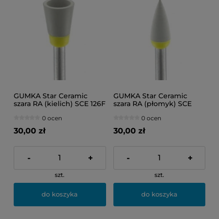
GUMKA Star Ceramic
GUMKA Star Ceramic
szara RA (kielich) SCE 126F
szara RA (płomyk) SCE
103F
0 ocen
0 ocen
30,00 zł
30,00 zł
-
+
-
+
szt.
szt.
do koszyka
do koszyka