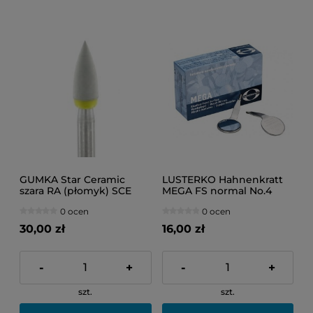
GUMKA Star Ceramic
LUSTERKO Hahnenkratt
szara RA (płomyk) SCE
MEGA FS normal No.4
108F
1szt.
0 ocen
0 ocen
30,00 zł
16,00 zł
-
+
-
+
szt.
szt.