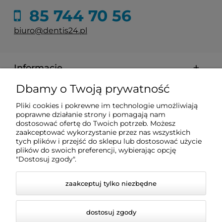
85 744 70 56
biuro@dentis24.pl
Informacje
Dbamy o Twoją prywatność
Zakupy
Pliki cookies i pokrewne im technologie umożliwiają
poprawne działanie strony i pomagają nam
Pomoc
dostosować ofertę do Twoich potrzeb. Możesz
zaakceptować wykorzystanie przez nas wszystkich
tych plików i przejść do sklepu lub dostosować użycie
plików do swoich preferencji, wybierając opcję
Moje konto
"Dostosuj zgody".
zaakceptuj tylko niezbędne
dostosuj zgody