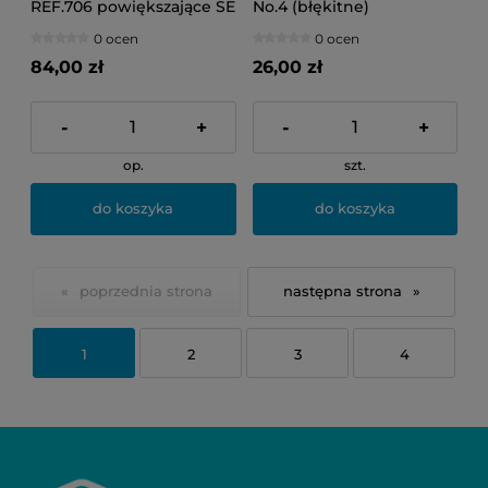
REF.706 powiększające SE
No.4 (błękitne)
Plus No.5 (12 sztuk)
0 ocen
0 ocen
84,00 zł
26,00 zł
-
+
-
+
op.
szt.
do koszyka
do koszyka
«
»
1
2
3
4