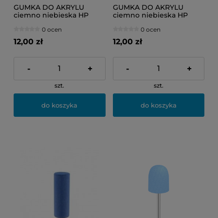
GUMKA DO AKRYLU
GUMKA DO AKRYLU
ciemno niebieska HP
ciemno niebieska HP
(stożek)
(zaokrąglony stożek)
0 ocen
0 ocen
12,00 zł
12,00 zł
-
+
-
+
szt.
szt.
do koszyka
do koszyka