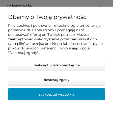
Informacje
Dbamy o Twoją prywatność
Zakupy
Pliki cookies i pokrewne im technologie umożliwiają
poprawne działanie strony i pomagają nam
dostosować ofertę do Twoich potrzeb. Możesz
Pomoc
zaakceptować wykorzystanie przez nas wszystkich
tych plików i przejść do sklepu lub dostosować użycie
plików do swoich preferencji, wybierając opcję
Moje konto
"Dostosuj zgody".
zaakceptuj tylko niezbędne
dostosuj zgody
zaakceptuj wszystkie
© 2026 dentis24.pl. Wszelkie prawa zastrzeżone.
Styl graficzny i aplikacje ShopGadget.pl
Sklep
internetowy Shoper.pl