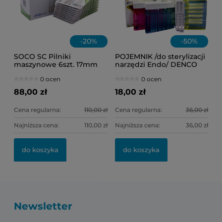
-
20
%
-
50
%
SOCO SC Pilniki
POJEMNIK /do sterylizacji
maszynowe 6szt. 17mm
narzędzi Endo/ DENCO
.08/17
(różowy)
0 ocen
0 ocen
88,00 zł
18,00 zł
Cena regularna:
110,00 zł
Cena regularna:
36,00 zł
Najniższa cena:
110,00 zł
Najniższa cena:
36,00 zł
do koszyka
do koszyka
Newsletter