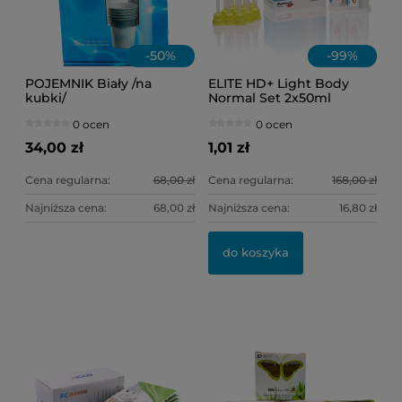
-
50
%
-
99
%
POJEMNIK Biały /na
ELITE HD+ Light Body
kubki/
Normal Set 2x50ml
0 ocen
0 ocen
34,00 zł
1,01 zł
Cena regularna:
68,00 zł
Cena regularna:
168,00 zł
Najniższa cena:
68,00 zł
Najniższa cena:
16,80 zł
OL
IN
do koszyka
11
1,
Ce
Na