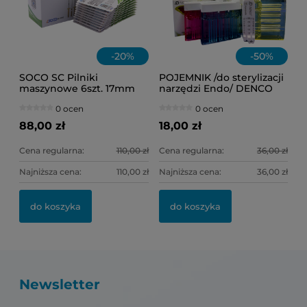
-
20
%
-
50
%
SOCO SC Pilniki
POJEMNIK /do sterylizacji
maszynowe 6szt. 17mm
narzędzi Endo/ DENCO
.08/17
(różowy)
0 ocen
0 ocen
88,00 zł
18,00 zł
Cena regularna:
110,00 zł
Cena regularna:
36,00 zł
Najniższa cena:
110,00 zł
Najniższa cena:
36,00 zł
do koszyka
do koszyka
Newsletter