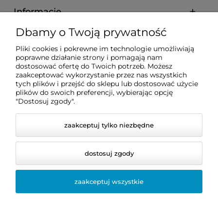
Informacje
Dbamy o Twoją prywatność
Zakupy
Pliki cookies i pokrewne im technologie umożliwiają
poprawne działanie strony i pomagają nam
Pomoc
dostosować ofertę do Twoich potrzeb. Możesz
zaakceptować wykorzystanie przez nas wszystkich
tych plików i przejść do sklepu lub dostosować użycie
plików do swoich preferencji, wybierając opcję
Moje konto
"Dostosuj zgody".
zaakceptuj tylko niezbędne
dostosuj zgody
zaakceptuj wszystkie
© 2026 dentis24.pl. Wszelkie prawa zastrzeżone.
Styl graficzny i aplikacje ShopGadget.pl
Sklep
internetowy Shoper.pl