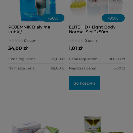
-
50
%
-
99
%
POJEMNIK Biały /na
ELITE HD+ Light Body
kubki/
Normal Set 2x50ml
0 ocen
0 ocen
34,00 zł
1,01 zł
Cena regularna:
68,00 zł
Cena regularna:
168,00 zł
Najniższa cena:
68,00 zł
Najniższa cena:
16,80 zł
OL
WH
do koszyka
11
32