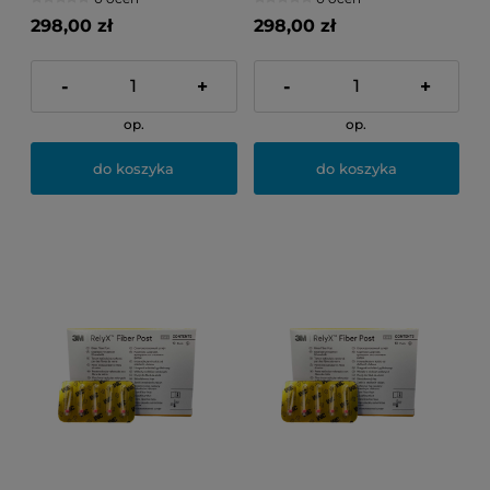
298,00 zł
298,00 zł
-
+
-
+
op.
op.
do koszyka
do koszyka