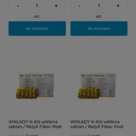
-
+
-
+
szt.
szt.
do koszyka
do koszyka
WKŁADY K-K/z włókna
WKŁADY K-K/z włókna
szklan./ RelyX Fiber Post
szklan./ RelyX Fiber Post
1,1mm (1op=5szt. białe)
1,3mm (1op=5szt. żółte)
0 ocen
0 ocen