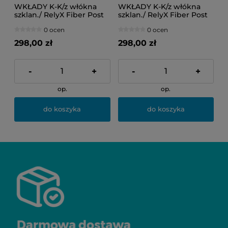
WKŁADY K-K/z włókna
WKŁADY K-K/z włókna
szklan./ RelyX Fiber Post
szklan./ RelyX Fiber Post
1,6mm (1op=5szt.
1,9mm (1op=5szt.
0 ocen
0 ocen
czerwone)
niebieskie)
298,00 zł
298,00 zł
-
+
-
+
op.
op.
do koszyka
do koszyka