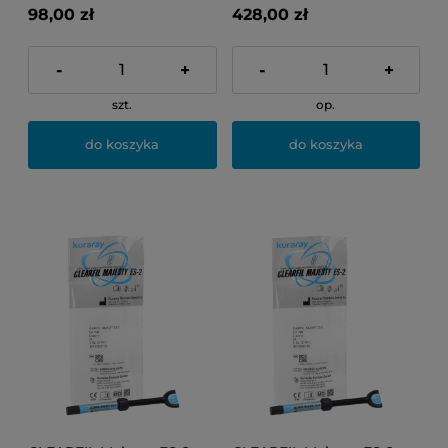
98,00 zł
428,00 zł
-
+
-
+
szt.
op.
do koszyka
do koszyka