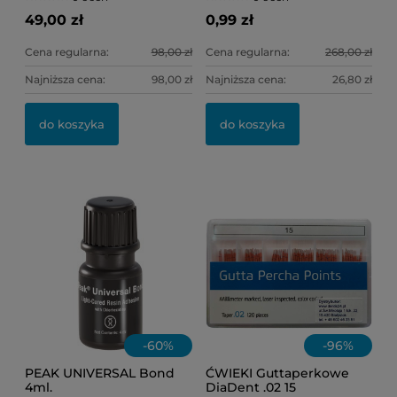
49,00 zł
0,99 zł
Cena regularna:
98,00 zł
Cena regularna:
268,00 zł
Najniższa cena:
98,00 zł
Najniższa cena:
26,80 zł
OL
KI
do koszyka
do koszyka
11
6,
-
60
%
-
96
%
PEAK UNIVERSAL Bond
ĆWIEKI Guttaperkowe
4ml.
DiaDent .02 15