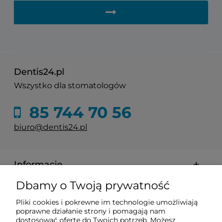
Dentis24.pl
Wszystko dla stomatologów
85 744 70 56
biuro@dentis24.pl
Informacje
Dbamy o Twoją prywatność
Zakupy
Pliki cookies i pokrewne im technologie umożliwiają
poprawne działanie strony i pomagają nam
Pomoc
dostosować ofertę do Twoich potrzeb. Możesz