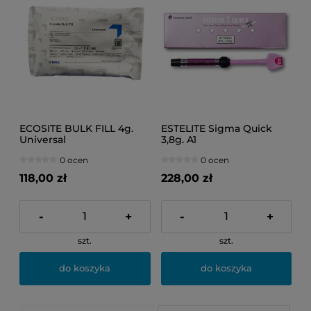
ECOSITE BULK FILL 4g.
ESTELITE Sigma Quick
Universal
3,8g. A1
0 ocen
0 ocen
118,00 zł
228,00 zł
-
+
-
+
szt.
szt.
do koszyka
do koszyka