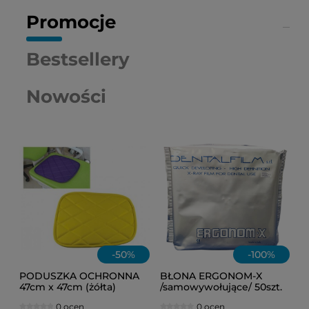
Promocje
Bestsellery
Nowości
-
50
%
-
100
%
PODUSZKA OCHRONNA
BŁONA ERGONOM-X
47cm x 47cm (żółta)
/samowywołujące/ 50szt.
0 ocen
0 ocen