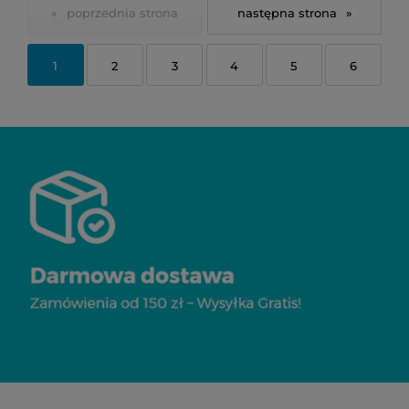
«
»
1
2
3
4
5
6