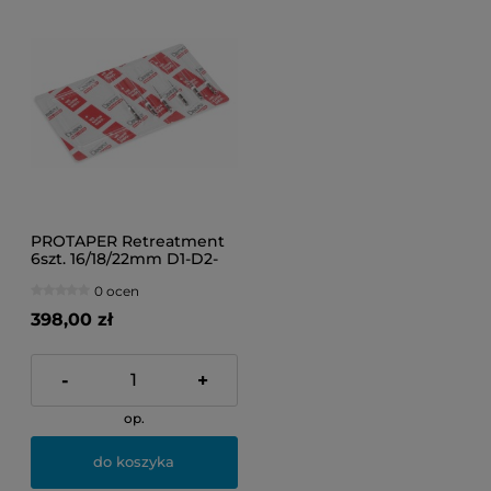
PROTAPER Retreatment
6szt. 16/18/22mm D1-D2-
D3 ASS
0 ocen
398,00 zł
-
+
op.
do koszyka