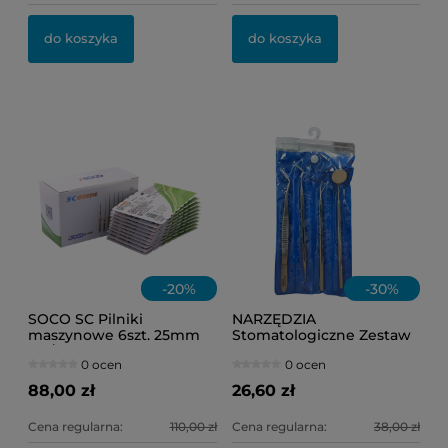
OL
IN
do koszyka
do koszyka
11
1,
Ce
Na
-
20
%
-
30
%
SOCO SC Pilniki
NARZĘDZIA
maszynowe 6szt. 25mm
Stomatologiczne Zestaw
.04/35
HR-7000RL 4szt.
0 ocen
0 ocen
88,00 zł
26,60 zł
Cena regularna:
110,00 zł
Cena regularna:
38,00 zł