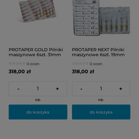
PROTAPER GOLD Pilniki
PROTAPER NEXT Pilniki
maszynowe 6szt. 31mm
maszynowe 6szt. 19mm
SX-F3 ASS
XA (żółte)
0 ocen
0 ocen
318,00 zł
318,00 zł
-
+
-
+
op.
op.
do koszyka
do koszyka