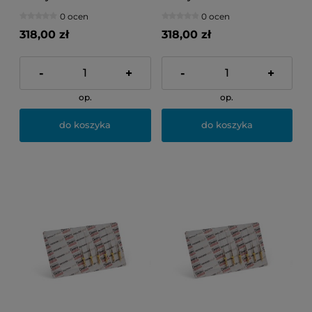
F1 (żółte)
F2 (czerwone)
0 ocen
0 ocen
318,00 zł
318,00 zł
-
+
-
+
op.
op.
do koszyka
do koszyka