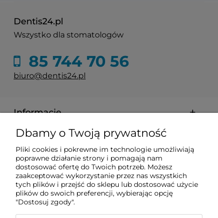
Dentis24.pl
Wszystko dla stomatologów
85 744 70 56
biuro@dentis24.pl
Informacje
Dbamy o Twoją prywatność
Zakupy
Pliki cookies i pokrewne im technologie umożliwiają
poprawne działanie strony i pomagają nam
Pomoc
dostosować ofertę do Twoich potrzeb. Możesz
zaakceptować wykorzystanie przez nas wszystkich
tych plików i przejść do sklepu lub dostosować użycie
plików do swoich preferencji, wybierając opcję
Moje konto
"Dostosuj zgody".