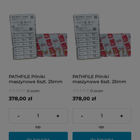
PATHFILE Pilniki
PATHFILE Pilniki
maszynowe 6szt. 25mm
maszynowe 6szt. 25mm
No.013/016/019 ASS
No.013/fioletowe
0 ocen
0 ocen
378,00 zł
378,00 zł
-
+
-
+
op.
op.
do koszyka
do koszyka