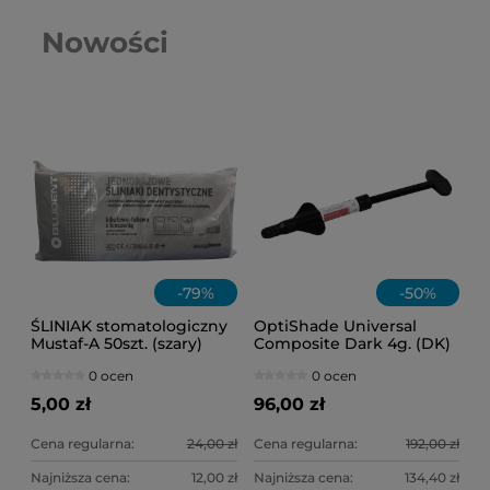
Nowości
-
79
%
-
50
%
ŚLINIAK stomatologiczny
OptiShade Universal
Mustaf-A 50szt. (szary)
Composite Dark 4g. (DK)
0 ocen
0 ocen
5,00 zł
96,00 zł
Cena regularna:
24,00 zł
Cena regularna:
192,00 zł
Najniższa cena:
12,00 zł
Najniższa cena:
134,40 zł