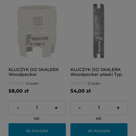
KLUCZYK DO SKALERA
KLUCZYK DO SKALERA
Woodpecker
Woodpecker płaski Typ
dynamometryczny Typ
EMS
0 ocen
0 ocen
EMS
58,00 zł
54,00 zł
-
+
-
+
szt.
szt.
do koszyka
do koszyka