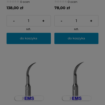
0 ocen
0 ocen
138,00 zł
78,00 zł
-
+
-
+
szt.
szt.
do koszyka
do koszyka