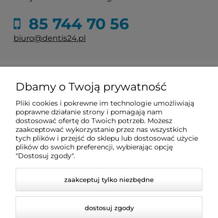
85 744 70 56
biuro@dentis24.pl
Informacje
Dbamy o Twoją prywatność
Zakupy
Pliki cookies i pokrewne im technologie umożliwiają
poprawne działanie strony i pomagają nam
dostosować ofertę do Twoich potrzeb. Możesz
zaakceptować wykorzystanie przez nas wszystkich
Pomoc
tych plików i przejść do sklepu lub dostosować użycie
plików do swoich preferencji, wybierając opcję
"Dostosuj zgody".
Moje konto
zaakceptuj tylko niezbędne
dostosuj zgody