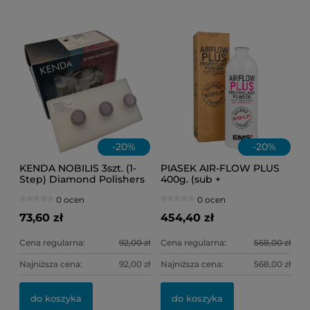
11
6,
-
20
%
-
20
%
KENDA NOBILIS 3szt. (1-
PIASEK AIR-FLOW PLUS
Step) Diamond Polishers
400g. (sub +
(fioletowe) Ref.0307
supragingival)
0 ocen
0 ocen
(słoneczko)
73,60 zł
454,40 zł
Cena regularna:
92,00 zł
Cena regularna:
568,00 zł
Najniższa cena:
92,00 zł
Najniższa cena:
568,00 zł
do koszyka
do koszyka