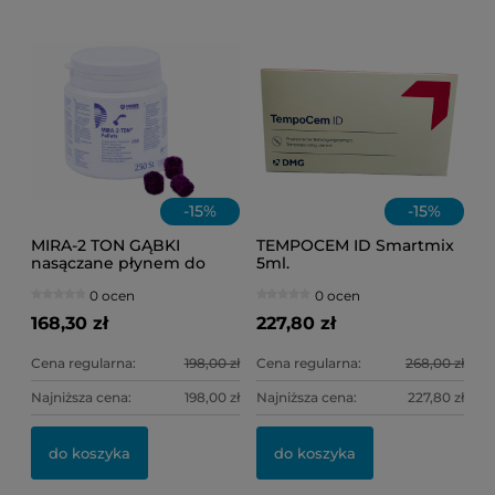
-
15
%
-
15
%
MIRA-2 TON GĄBKI
TEMPOCEM ID Smartmix
nasączane płynem do
5ml.
osadu /op = 250 szt./
0 ocen
0 ocen
168,30 zł
227,80 zł
Cena regularna:
198,00 zł
Cena regularna:
268,00 zł
Najniższa cena:
198,00 zł
Najniższa cena:
227,80 zł
OL
KI
do koszyka
do koszyka