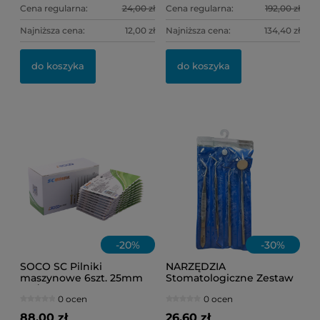
Cena regularna:
24,00 zł
Cena regularna:
192,00 zł
Najniższa cena:
12,00 zł
Najniższa cena:
134,40 zł
OL
IN
do koszyka
do koszyka
11
1,
Ce
Na
-
20
%
-
30
%
SOCO SC Pilniki
NARZĘDZIA
maszynowe 6szt. 25mm
Stomatologiczne Zestaw
.04/35
HR-7000RL 4szt.
0 ocen
0 ocen
88,00 zł
26,60 zł