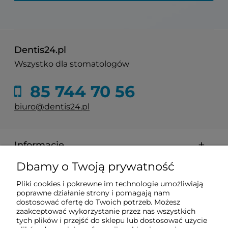
Dentis24.pl
Wszystko dla stomatologów
85 744 70 56
biuro@dentis24.pl
Informacje
Dbamy o Twoją prywatność
Zakupy
Pliki cookies i pokrewne im technologie umożliwiają
poprawne działanie strony i pomagają nam
Pomoc
dostosować ofertę do Twoich potrzeb. Możesz
zaakceptować wykorzystanie przez nas wszystkich
tych plików i przejść do sklepu lub dostosować użycie