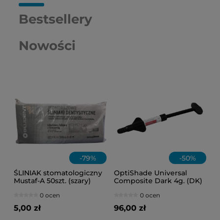
Bestsellery
Nowości
-
79
%
-
50
%
ŚLINIAK stomatologiczny
OptiShade Universal
Mustaf-A 50szt. (szary)
Composite Dark 4g. (DK)
0 ocen
0 ocen
5,00 zł
96,00 zł