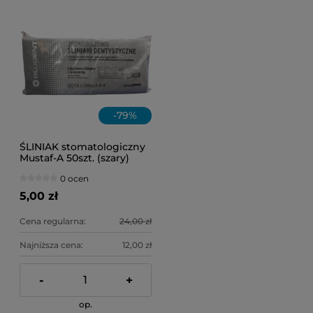
-
79
%
ŚLINIAK stomatologiczny
Mustaf-A 50szt. (szary)
0 ocen
5,00 zł
Cena regularna:
24,00 zł
Najniższa cena:
12,00 zł
-
+
op.