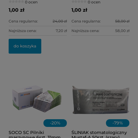
0 ocen
0 ocen
1,00 zł
1,00 zł
Cena regularna:
24,00 zł
Cena regularna:
58,00 zł
Najniższa cena:
7,20 zł
Najniższa cena:
58,00 zł
OL
KI
do koszyka
11
6,
-
20
%
-
79
%
SOCO SC Pilniki
ŚLINIAK stomatologiczny
maszynowe 6szt. 31mm
Mustaf-A 50szt. (szary)