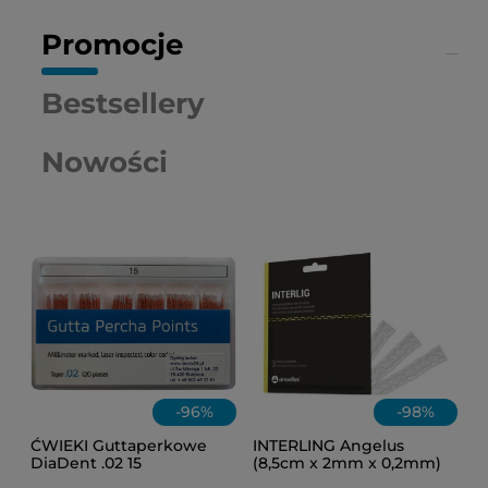
Promocje
Bestsellery
Nowości
-
96
%
-
98
%
ĆWIEKI Guttaperkowe
INTERLING Angelus
DiaDent .02 15
(8,5cm x 2mm x 0,2mm)
1szt.