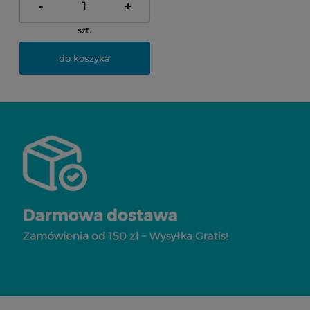
-
+
szt.
do koszyka