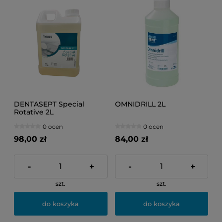
DENTASEPT Special
OMNIDRILL 2L
Rotative 2L
0 ocen
0 ocen
98,00 zł
84,00 zł
-
+
-
+
szt.
szt.
do koszyka
do koszyka