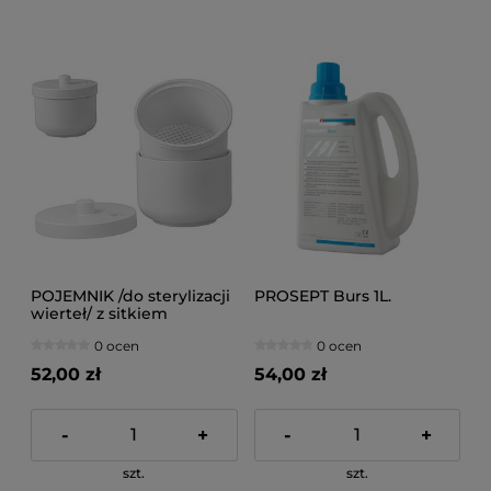
POJEMNIK /do sterylizacji
PROSEPT Burs 1L.
wierteł/ z sitkiem
0 ocen
0 ocen
52,00 zł
54,00 zł
-
+
-
+
szt.
szt.