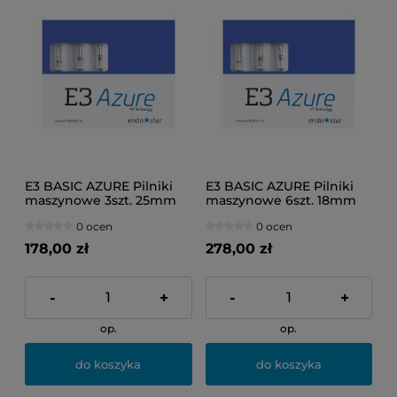
E3 BASIC AZURE Pilniki
E3 BASIC AZURE Pilniki
maszynowe 3szt. 25mm
maszynowe 6szt. 18mm
(30/08, 25/06, 30/04)
30/08
0 ocen
0 ocen
178,00 zł
278,00 zł
-
+
-
+
op.
op.
do koszyka
do koszyka