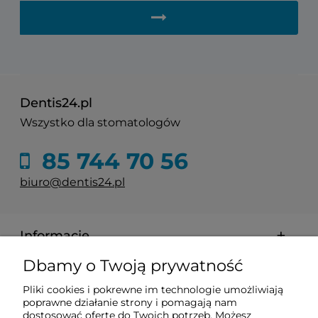
Dentis24.pl
Wszystko dla stomatologów
85 744 70 56
biuro@dentis24.pl
Informacje
Dbamy o Twoją prywatność
Zakupy
Pliki cookies i pokrewne im technologie umożliwiają
poprawne działanie strony i pomagają nam
Pomoc
dostosować ofertę do Twoich potrzeb. Możesz