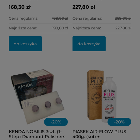
168,30 zł
227,80 zł
Cena regularna:
198,00 zł
Cena regularna:
268,00 zł
Najniższa cena:
198,00 zł
Najniższa cena:
227,80 zł
OL
KI
do koszyka
do koszyka
11
6,
-
20
%
-
20
%
KENDA NOBILIS 3szt. (1-
PIASEK AIR-FLOW PLUS
Step) Diamond Polishers
400g. (sub +