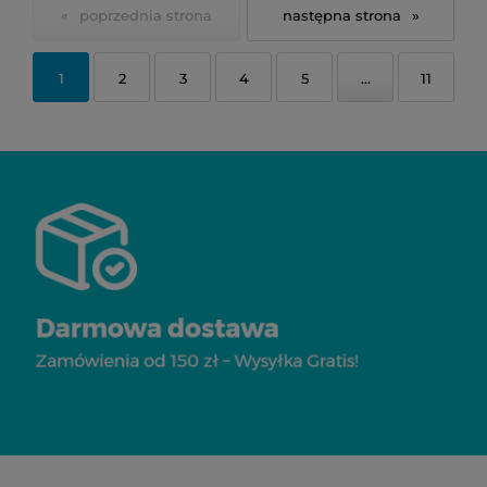
«
»
1
2
3
4
5
...
11