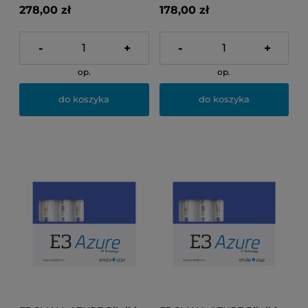
278,00 zł
178,00 zł
-
+
-
+
op.
op.
do koszyka
do koszyka