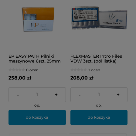
EP EASY PATH Pilniki
FLEXMASTER Intro Files
maszynowe 6szt. 25mm
VDW 3szt. (pół listka)
(14/04)
19mm 22
0 ocen
0 ocen
258,00 zł
208,00 zł
-
+
-
+
op.
op.
do koszyka
do koszyka