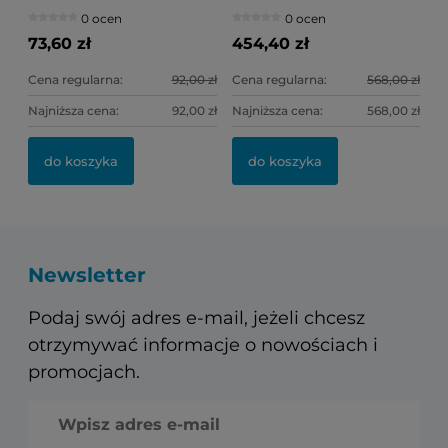
(fioletowe) Ref.0307
supragingival)
0 ocen
0 ocen
(słoneczko)
73,60 zł
454,40 zł
Cena regularna:
92,00 zł
Cena regularna:
568,00 zł
Najniższa cena:
92,00 zł
Najniższa cena:
568,00 zł
do koszyka
do koszyka
Newsletter
Podaj swój adres e-mail, jeżeli chcesz
otrzymywać informacje o nowościach i
promocjach.