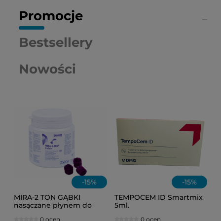
Promocje
Bestsellery
Nowości
-
15
%
-
15
%
MIRA-2 TON GĄBKI
TEMPOCEM ID Smartmix
nasączane płynem do
5ml.
osadu /op = 250 szt./
0 ocen
0 ocen