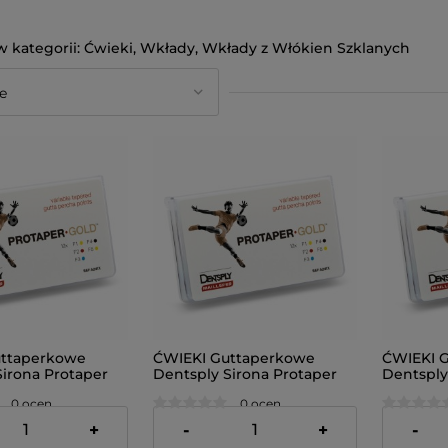
Ćwieki, Wkłady, Wkłady z Włókien Szklanych
uttaperkowe
ĆWIEKI Guttaperkowe
ĆWIEKI 
Sirona Protaper
Dentsply Sirona Protaper
Dentsply
łte)
Gold F2 (czerwone)
Gold F3 (
0 ocen
0 ocen
98,00 zł
98,00 zł
+
-
+
-