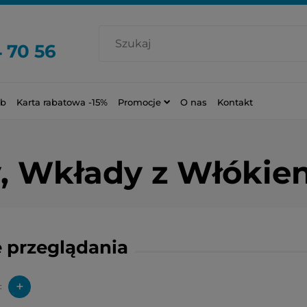
 70 56
ub
Karta rabatowa -15%
Promocje
O nas
Kontakt
, Wkłady z Włókie
 przeglądania
+
: