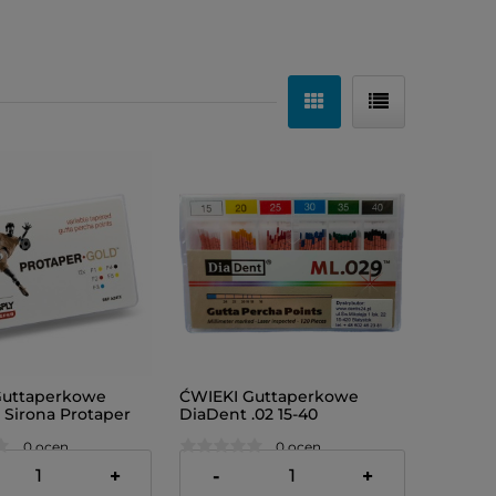
Guttaperkowe
ĆWIEKI Guttaperkowe
 Sirona Protaper
DiaDent .02 15-40
niebieskie)
0 ocen
0 ocen
24,00 zł
+
-
+