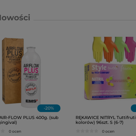
Nowości
-
20
%
AIR-FLOW PLUS 400g. (sub
RĘKAWICE NITRYL Tuttifruti
ingival)
kolorów) 96szt. S (6-7)
0 ocen
0 ocen