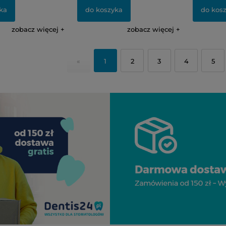
ka
do koszyka
do kos
zobacz więcej
zobacz więcej
«
1
2
3
4
5