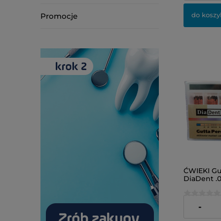
do koszy
Promocje
ĆWIEKI G
DiaDent .
24,00 zł
-