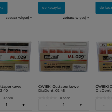
ka
do koszyka
do kos
zobacz więcej
zobacz więcej
uttaperkowe
ĆWIEKI Guttaperkowe
ĆWIEKI 
02 40
DiaDent .02 45
DiaDent 
0 ocen
0 ocen
24,00 zł
24,00 zł
+
-
+
-