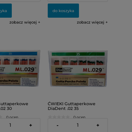
zyka
do koszyka
zobacz więcej
zobacz więcej
Guttaperkowe
ĆWIEKI Guttaperkowe
.02 30
DiaDent .02 35
0 ocen
0 ocen
24,00 zł
+
-
+