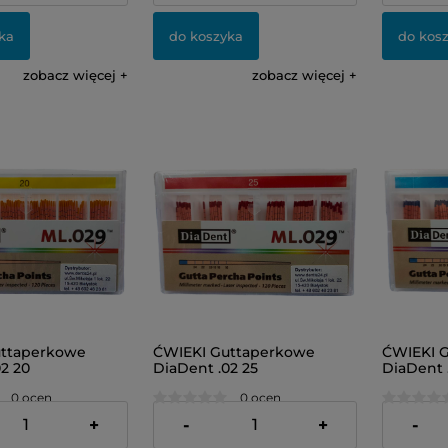
ka
do koszyka
do kos
zobacz więcej
zobacz więcej
uttaperkowe
ĆWIEKI Guttaperkowe
ĆWIEKI 
2 20
DiaDent .02 25
DiaDent 
0 ocen
0 ocen
24,00 zł
24,00 zł
+
-
+
-