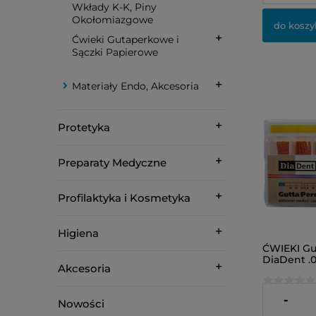
Wkłady K-K, Piny
Okołomiazgowe
do koszy
Ćwieki Gutaperkowe i
Sączki Papierowe
Materiały Endo, Akcesoria
Protetyka
Preparaty Medyczne
Profilaktyka i Kosmetyka
Higiena
ĆWIEKI G
DiaDent .0
Akcesoria
24,00 zł
-
Nowości