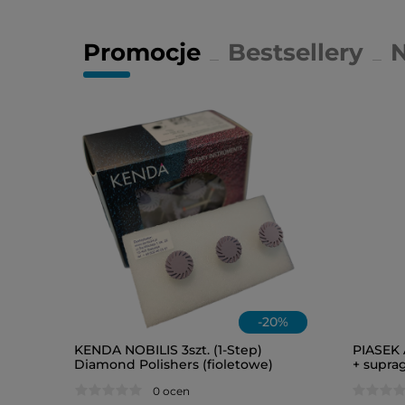
Promocje
Bestsellery
-
20
%
KENDA NOBILIS 3szt. (1-Step)
PIASEK 
Diamond Polishers (fioletowe)
+ suprag
Ref.0307 (słoneczko)
0 ocen