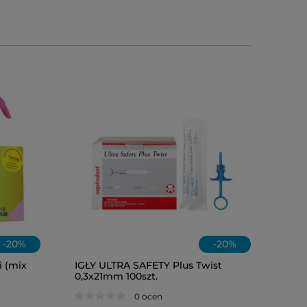
-
20
%
-
20
%
i (mix
IGŁY ULTRA SAFETY Plus Twist
0,3x21mm 100szt.
OLEJ W&H
0 ocen