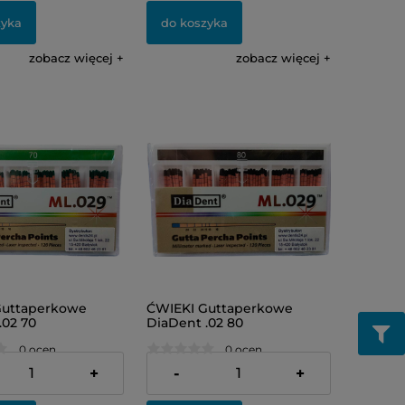
zyka
do koszyka
zobacz więcej
zobacz więcej
Guttaperkowe
ĆWIEKI Guttaperkowe
.02 70
DiaDent .02 80
0 ocen
0 ocen
24,00 zł
+
-
+