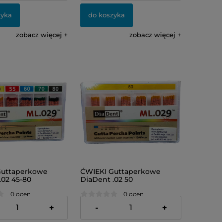
zyka
do koszyka
zobacz więcej
zobacz więcej
Guttaperkowe
ĆWIEKI Guttaperkowe
.02 45-80
DiaDent .02 50
0 ocen
0 ocen
24,00 zł
+
-
+