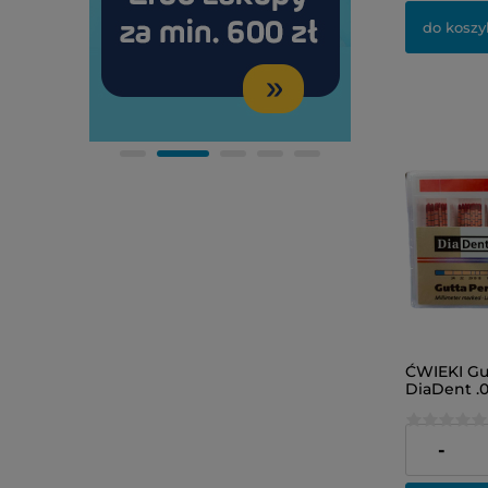
do koszy
ĆWIEKI G
DiaDent .0
24,00 zł
-