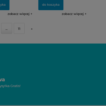
zyka
do koszyka
zobacz więcej
zobacz więcej
...
11
»