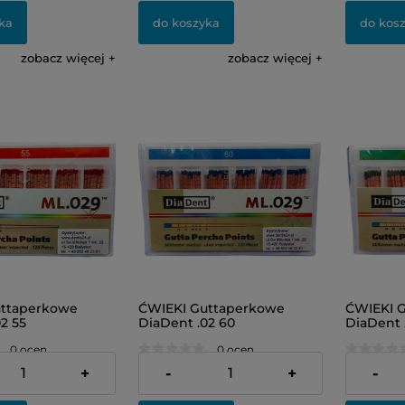
ka
do koszyka
do kos
zobacz więcej
zobacz więcej
uttaperkowe
ĆWIEKI Guttaperkowe
ĆWIEKI 
2 55
DiaDent .02 60
DiaDent 
0 ocen
0 ocen
24,00 zł
24,00 zł
+
-
+
-