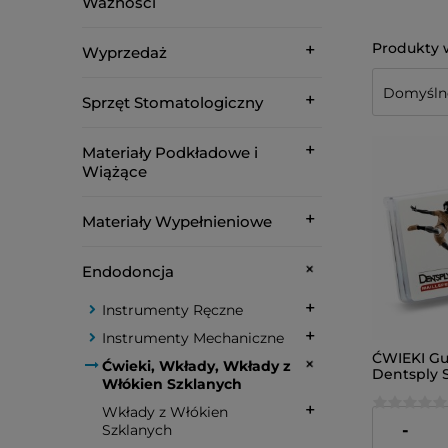
Ważności
Wyprzedaż
Sprzęt Stomatologiczny
Materiały Podkładowe i
Wiążące
Materiały Wypełnieniowe
Endodoncja
Instrumenty Ręczne
Instrumenty Mechaniczne
ĆWIEKI G
Ćwieki, Wkłady, Wkłady z
Dentsply 
Włókien Szklanych
Gold F1 (żó
Wkłady z Włókien
98,00 zł
-
Szklanych