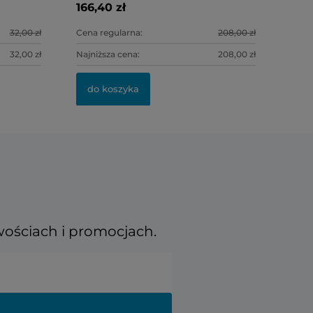
166,40 zł
118,00 zł
32,00 zł
Cena regularna:
208,00 zł
32,00 zł
Najniższa cena:
208,00 zł
do kosz
do koszyka
wościach i promocjach.