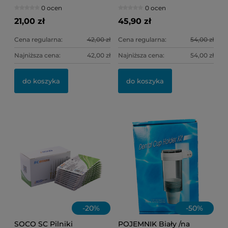
(żółte) Ref.4005 (kielich)
0 ocen
0 ocen
21,00 zł
45,90 zł
Cena regularna:
42,00 zł
Cena regularna:
54,00 zł
Najniższa cena:
42,00 zł
Najniższa cena:
54,00 zł
OL
IN
do koszyka
do koszyka
11
1,
Ce
Na
-
20
%
-
50
%
SOCO SC Pilniki
POJEMNIK Biały /na