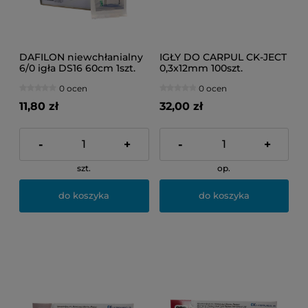
DAFILON niewchłanialny
IGŁY DO CARPUL CK-JECT
6/0 igła DS16 60cm 1szt.
0,3x12mm 100szt.
0 ocen
0 ocen
11,80 zł
32,00 zł
-
+
-
+
szt.
op.
do koszyka
do koszyka