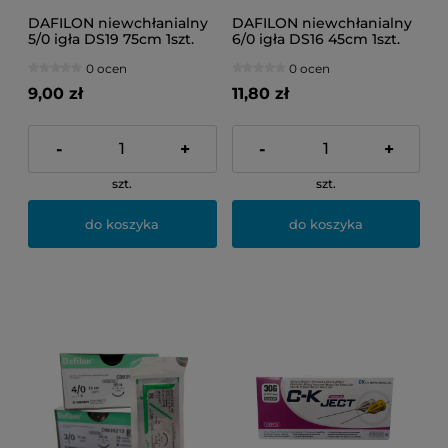
DAFILON niewchłanialny
DAFILON niewchłanialny
5/0 igła DS19 75cm 1szt.
6/0 igła DS16 45cm 1szt.
0 ocen
0 ocen
9,00 zł
11,80 zł
-
+
-
+
szt.
szt.
do koszyka
do koszyka