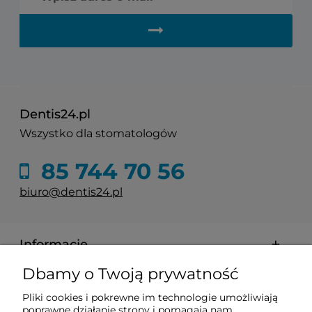
Dentis24.pl
Wszystko dla stomatologów
85 744 70 56
biuro@dentis24.pl
Informacje
Dbamy o Twoją prywatność
Zakupy
Pliki cookies i pokrewne im technologie umożliwiają
poprawne działanie strony i pomagają nam