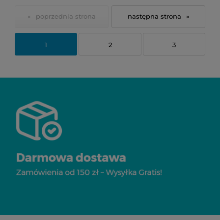
«
»
1
2
3