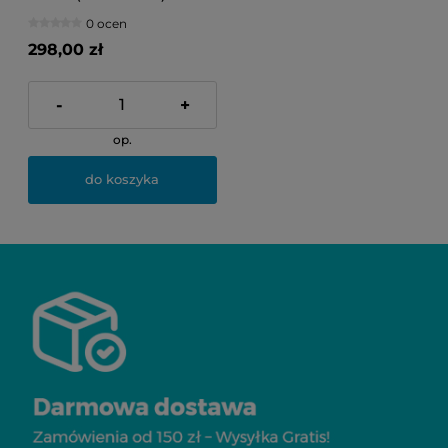
0 ocen
298,00 zł
-
+
op.
do koszyka