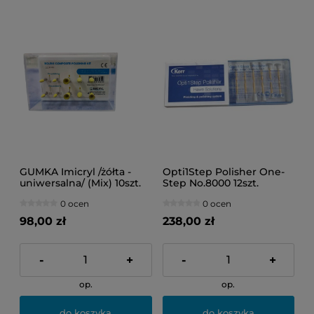
GUMKA Imicryl /żółta -
Opti1Step Polisher One-
uniwersalna/ (Mix) 10szt.
Step No.8000 12szt.
0 ocen
0 ocen
98,00 zł
238,00 zł
-
+
-
+
op.
op.
do koszyka
do koszyka