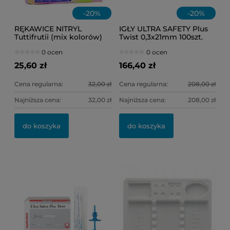
-
20
%
-
20
%
RĘKAWICE NITRYL
IGŁY ULTRA SAFETY Plus
Tuttifrutii (mix kolorów)
Twist 0,3x21mm 100szt.
96szt. S (6-7)
0 ocen
0 ocen
25,60 zł
166,40 zł
Cena regularna:
32,00 zł
Cena regularna:
208,00 zł
Najniższa cena:
32,00 zł
Najniższa cena:
208,00 zł
OL
KI
do koszyka
do koszyka
11
6,