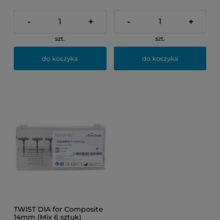
-
+
-
+
szt.
szt.
do koszyka
do koszyka
TWIST DIA for Composite
14mm (Mix 6 sztuk)