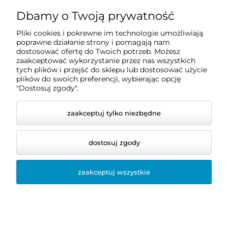
Dbamy o Twoją prywatność
Zakupy
Pliki cookies i pokrewne im technologie umożliwiają
poprawne działanie strony i pomagają nam
Pomoc
dostosować ofertę do Twoich potrzeb. Możesz
zaakceptować wykorzystanie przez nas wszystkich
tych plików i przejść do sklepu lub dostosować użycie
plików do swoich preferencji, wybierając opcję
Moje konto
"Dostosuj zgody".
zaakceptuj tylko niezbędne
dostosuj zgody
zaakceptuj wszystkie
© 2026 dentis24.pl. Wszelkie prawa zastrzeżone.
Styl graficzny i aplikacje ShopGadget.pl
Sklep
internetowy Shoper.pl
Opcje
przeglądania