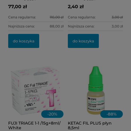
77,00 zł
2,40 zł
Cena regularna:
110,00 zł
Cena regularna:
3,00 zł
Najniższa cena:
88,00 zł
Najniższa cena:
3,00 zł
OL
WH
do koszyka
do koszyka
11
32
-
20
%
-
88
%
FUJI TRIAGE 1-1 /15g+8ml/
KETAC FIL PLUS płyn
White
8,5ml