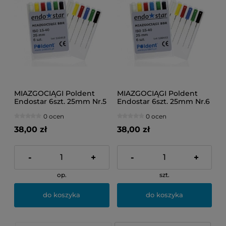
MIAZGOCIĄGI Poldent
MIAZGOCIĄGI Poldent
Endostar 6szt. 25mm Nr.5
Endostar 6szt. 25mm Nr.6
(zielone)
(czarne)
0 ocen
0 ocen
38,00 zł
38,00 zł
-
+
-
+
op.
szt.
do koszyka
do koszyka