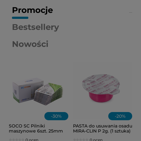
Promocje
Bestsellery
Nowości
-
30
%
-
20
%
SOCO SC Pilniki
PASTA do usuwania osadu
maszynowe 6szt. 25mm
MIRA-CLIN P 2g. (1 sztuka)
(mix) ASS
0 ocen
0 ocen