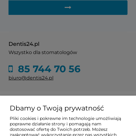
Dentis24.pl
Wszystko dla stomatologów
85 744 70 56
biuro@dentis24.pl
Informacje
Dbamy o Twoją prywatność
Zakupy
Pliki cookies i pokrewne im technologie umożliwiają
poprawne działanie strony i pomagają nam
dostosować ofertę do Twoich potrzeb. Możesz
Pomoc
zaakceptować wykorzystanie przez nas wszystkich