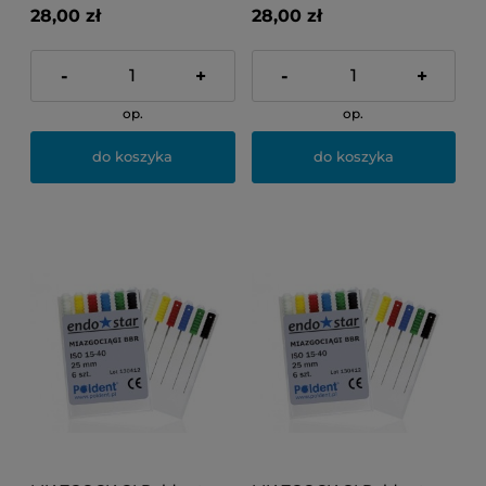
28,00 zł
28,00 zł
-
+
-
+
op.
op.
do koszyka
do koszyka