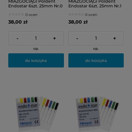
MIAZGOCIĄGI Poldent
MIAZGOCIĄGI Poldent
Endostar 6szt. 25mm Nr.0
Endostar 6szt. 25mm Nr.1
(fioletowe)
(białe)
0 ocen
0 ocen
38,00 zł
38,00 zł
-
+
-
+
op.
op.
do koszyka
do koszyka