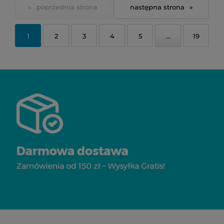
«
»
1
2
3
4
5
...
19