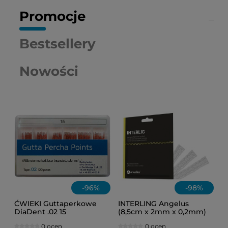
Promocje
Bestsellery
Nowości
-
96
%
-
98
%
ĆWIEKI Guttaperkowe
INTERLING Angelus
DiaDent .02 15
(8,5cm x 2mm x 0,2mm)
1szt.
0 ocen
0 ocen