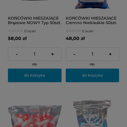
KOŃCÓWKI MIESZAJĄCE
KOŃCÓWKI MIESZAJĄCE
Brązowe NOWY Typ 50szt.
Ciemno Niebieskie 50szt.
(opakowanie) Ref.
(opakowanie) Ref.
0 ocen
0 ocen
DR.9814.01
DR.9811.04
58,00 zł
48,00 zł
-
+
-
+
op.
op.
do koszyka
do koszyka