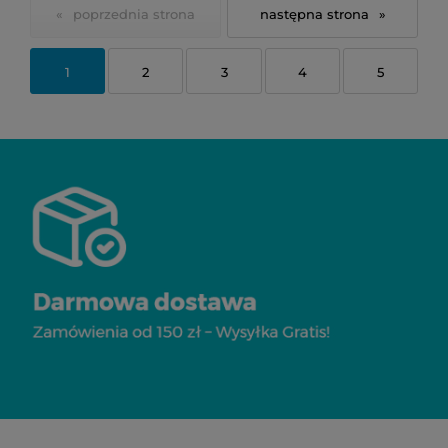
«
»
1
2
3
4
5