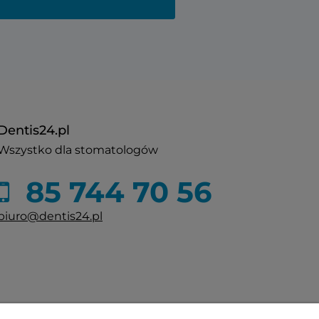
Dentis24.pl
Wszystko dla stomatologów
85 744 70 56
biuro@dentis24.pl