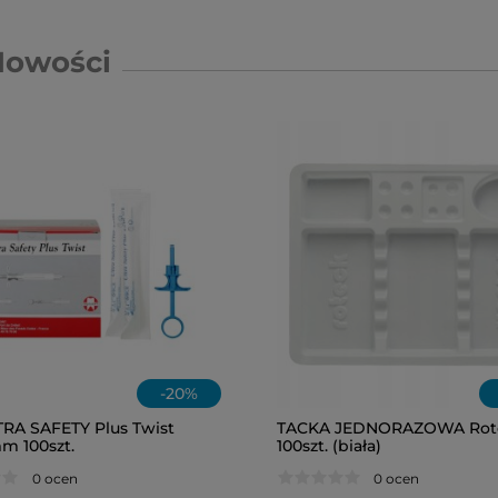
Nowości
-
20
%
TRA SAFETY Plus Twist
TACKA JEDNORAZOWA Rot
m 100szt.
100szt. (biała)
0 ocen
0 ocen