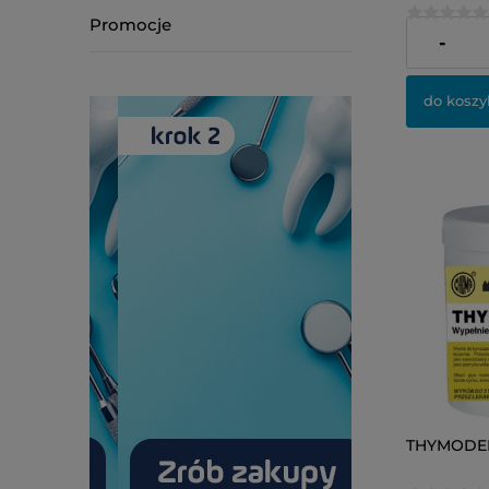
Promocje
198,00 zł
-
do koszy
THYMODEN