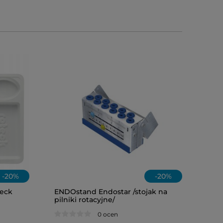
-
20
%
-
20
%
eck
ENDOstand Endostar /stojak na
pilniki rotacyjne/
OLEJ W&H
0 ocen