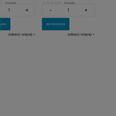
0 ocen
0 ocen
48,00 zł
+
-
+
zyka
do koszyka
zobacz więcej
zobacz więcej