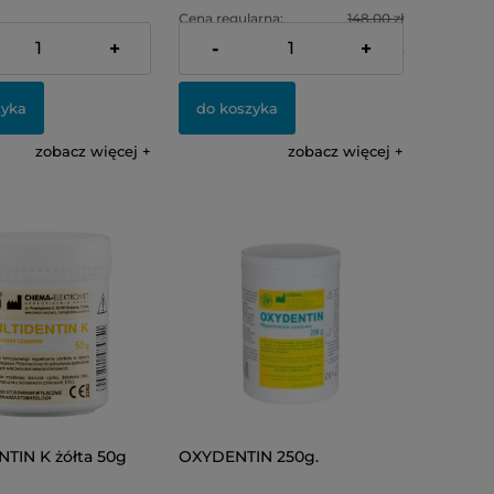
Cena regularna:
148,00 zł
+
-
+
Najniższa cena:
118,40 zł
zyka
do koszyka
zobacz więcej
zobacz więcej
TIN K żółta 50g
OXYDENTIN 250g.