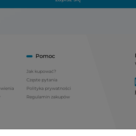
Pomoc
Jak kupować?
Częste pytania
ówienia
Polityka prywatności
y
Regulamin zakupów