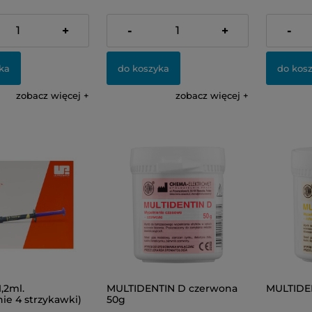
84,00 zł
58,00 zł
+
-
+
-
ka
do koszyka
do kos
zobacz więcej
zobacz więcej
,2ml.
MULTIDENTIN D czerwona
MULTIDEN
ie 4 strzykawki)
50g