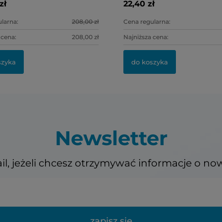
zł
22,40 zł
larna:
208,00 zł
Cena regularna:
 cena:
208,00 zł
Najniższa cena:
szyka
do koszyka
Newsletter
il, jeżeli chcesz otrzymywać informacje o no
zapisz się