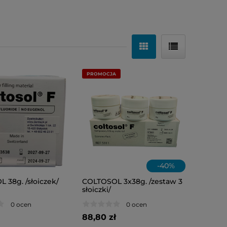
PROMOCJA
-
40
%
 38g. /słoiczek/
COLTOSOL 3x38g. /zestaw 3
słoiczki/
0 ocen
0 ocen
88,80 zł