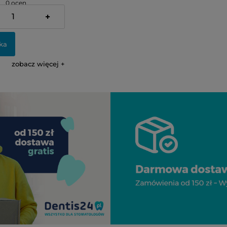
0 ocen
+
ka
zobacz więcej