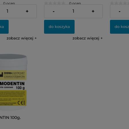
0 ocen
0 ocen
36,00 zł
36,00 zł
+
-
+
-
ka
do koszyka
do kos
zobacz więcej
zobacz więcej
TIN 100g.