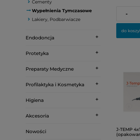
Cementy
Wypełnienia Tymczasowe
48,00 zł
-
Lakiery, Podbarwiacze
do koszy
Endodoncja
Protetyka
Preparaty Medyczne
Profilaktyka i Kosmetyka
Higiena
Akcesoria
J-TEMP 4x1
Nowości
(opakowan