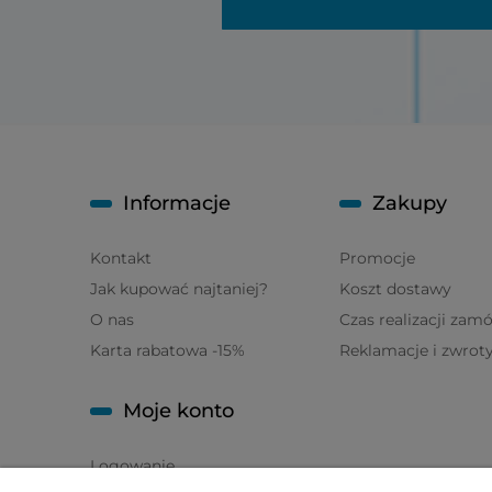
Informacje
Zakupy
Kontakt
Promocje
Jak kupować najtaniej?
Koszt dostawy
O nas
Czas realizacji zam
Karta rabatowa -15%
Reklamacje i zwrot
Moje konto
Logowanie