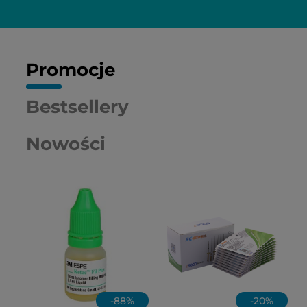
Promocje
Bestsellery
Nowości
-
88
%
-
20
%