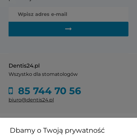
Dentis24.pl
Wszystko dla stomatologów
85 744 70 56
biuro@dentis24.pl
Informacje
Dbamy o Twoją prywatność