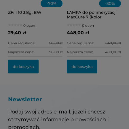
-
70
%
-
30
%
ZFill 10 3,8g. BW
LAMPA do polimeryzacji
MaxCure 7 (kolor
niebieski)
0 ocen
0 ocen
29,40 zł
448,00 zł
Cena regularna:
98,00 zł
Cena regularna:
640,00 zł
Najniższa cena:
98,00 zł
Najniższa cena:
480,00 zł
do koszyka
do koszyka
Newsletter
Podaj swój adres e-mail, jeżeli chcesz
otrzymywać informacje o nowościach i
promocjach.