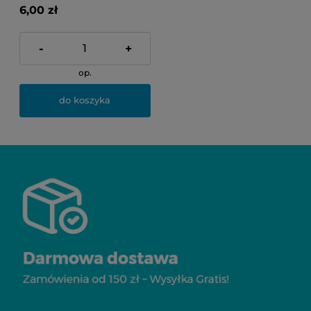
6,00 zł
-
+
op.
do koszyka