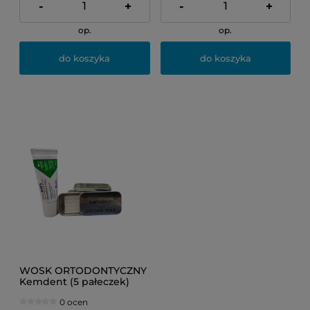
-
+
-
+
op.
op.
do koszyka
do koszyka
WOSK ORTODONTYCZNY
Kemdent (5 pałeczek)
0 ocen