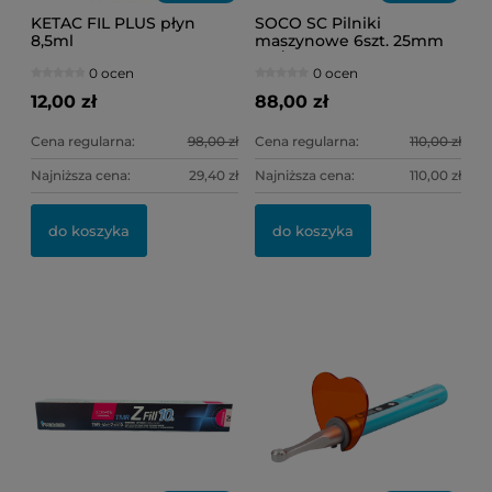
KETAC FIL PLUS płyn
SOCO SC Pilniki
8,5ml
maszynowe 6szt. 25mm
.04/20
0 ocen
0 ocen
12,00 zł
88,00 zł
Cena regularna:
98,00 zł
Cena regularna:
110,00 zł
Najniższa cena:
29,40 zł
Najniższa cena:
110,00 zł
OL
KI
do koszyka
do koszyka
11
6,