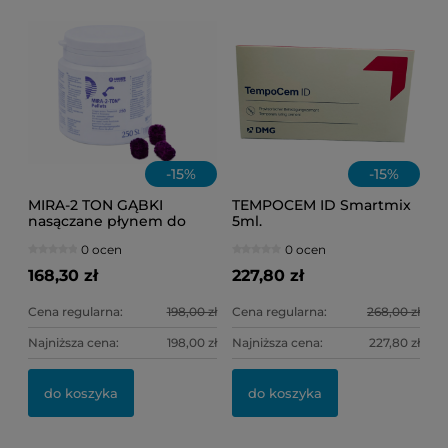
-
15
%
-
15
%
MIRA-2 TON GĄBKI
TEMPOCEM ID Smartmix
nasączane płynem do
5ml.
osadu /op = 250 szt./
0 ocen
0 ocen
168,30 zł
227,80 zł
Cena regularna:
198,00 zł
Cena regularna:
268,00 zł
Najniższa cena:
198,00 zł
Najniższa cena:
227,80 zł
OL
KI
do koszyka
do koszyka