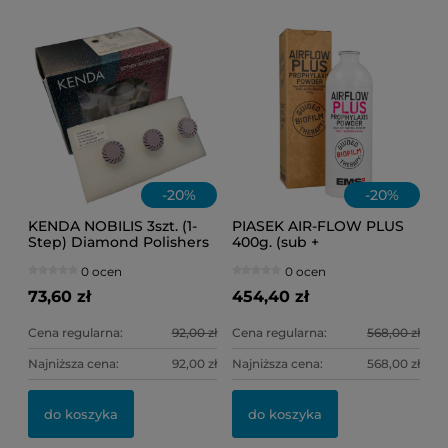
11
6,
-
20
%
-
20
%
KENDA NOBILIS 3szt. (1-
PIASEK AIR-FLOW PLUS
Step) Diamond Polishers
400g. (sub +
(fioletowe) Ref.0307
supragingival)
0 ocen
0 ocen
(słoneczko)
73,60 zł
454,40 zł
Cena regularna:
92,00 zł
Cena regularna:
568,00 zł
Najniższa cena:
92,00 zł
Najniższa cena:
568,00 zł
do koszyka
do koszyka