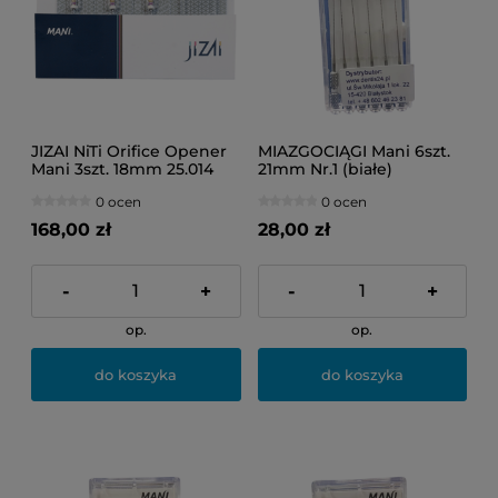
JIZAI NiTi Orifice Opener
MIAZGOCIĄGI Mani 6szt.
Mani 3szt. 18mm 25.014
21mm Nr.1 (białe)
0 ocen
0 ocen
168,00 zł
28,00 zł
-
+
-
+
op.
op.
do koszyka
do koszyka