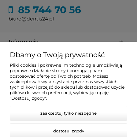
85 744 70 56
biuro@dentis24.pl
Informacje
Dbamy o Twoją prywatność
Zakupy
Pliki cookies i pokrewne im technologie umożliwiają
poprawne działanie strony i pomagają nam
Pomoc
dostosować ofertę do Twoich potrzeb. Możesz
zaakceptować wykorzystanie przez nas wszystkich
tych plików i przejść do sklepu lub dostosować użycie
plików do swoich preferencji, wybierając opcję
Moje konto
"Dostosuj zgody".
zaakceptuj tylko niezbędne
dostosuj zgody