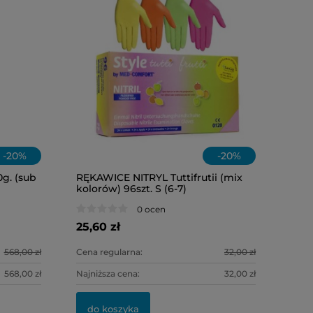
-
20
%
-
20
%
g. (sub
RĘKAWICE NITRYL Tuttifrutii (mix
kolorów) 96szt. S (6-7)
0 ocen
25,60 zł
568,00 zł
Cena regularna:
32,00 zł
568,00 zł
Najniższa cena:
32,00 zł
do koszyka