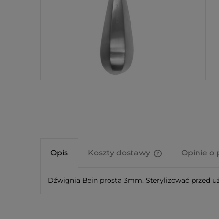
Opis
Koszty dostawy
Opinie o 
Cena nie zawier
Dźwignia Bein prosta 3mm. Sterylizować przed u
kosztów płatnośc