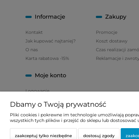
Informacje
Zakupy
Kontakt
Promocje
Jak kupować najtaniej?
Koszt dostawy
O nas
Czas realizacji zam
Karta rabatowa -15%
Reklamacje i zwrot
Moje konto
Logowanie
Moje zamówienia
Dbamy o Twoją prywatność
Przechowalnia
Pliki cookies i pokrewne im technologie umożliwiają popr
Ustawienia konta
wszystkich tych plików i przejść do sklepu lub dostosować u
zaakceptuj tylko niezbędne
dostosuj zgody
zaakce