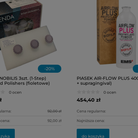
-
20
%
OBILIS 3szt. (1-Step)
PIASEK AIR-FLOW PLUS 400
 Polishers (fioletowe)
+ supragingival)
7 (słoneczko)
0 ocen
0 ocen
ł
454,40 zł
larna:
92,00 zł
Cena regularna:
 cena:
92,00 zł
Najniższa cena:
szyka
do koszyka