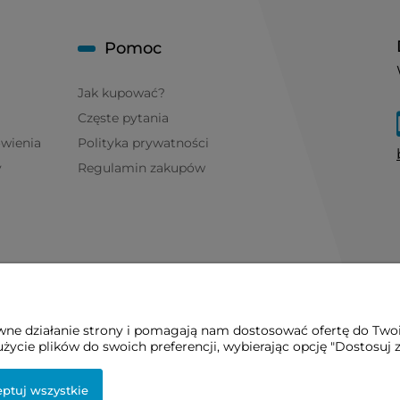
Pomoc
Jak kupować?
Częste pytania
ówienia
Polityka prywatności
y
Regulamin zakupów
awne działanie strony i pomagają nam dostosować ofertę do Two
życie plików do swoich preferencji, wybierając opcję "Dostosuj 
ptuj wszystkie