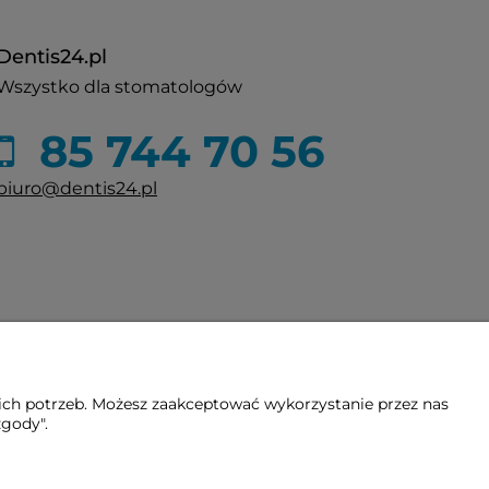
Dentis24.pl
Wszystko dla stomatologów
85 744 70 56
biuro@dentis24.pl
ich potrzeb. Możesz zaakceptować wykorzystanie przez nas
zgody".