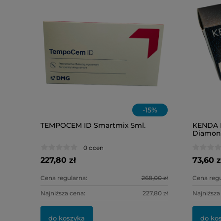
-
15
%
TEMPOCEM ID Smartmix 5ml.
KENDA N
Diamond
Ref.030
0 ocen
227,80 zł
73,60 z
Cena regularna:
268,00 zł
Cena regu
Najniższa cena:
227,80 zł
Najniższa
do koszyka
do ko