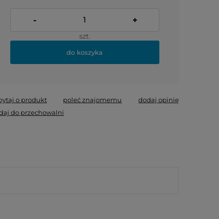
-
+
szt.
do koszyka
pytaj o produkt
poleć znajomemu
dodaj opinię
daj do przechowalni