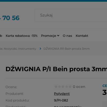
 70 56
ub
Karta rabatowa -15%
Promocje
O nas
Kontakt
ie, Nożyczki, Instrumenty
DŹWIGNIA P/I Bein prosta 3mm
DŹWIGNIA P/I Bein prosta 3m
CE
0 ocen
Ocena:
3
Producent:
Polydent
Kod produktu:
9/PI-082