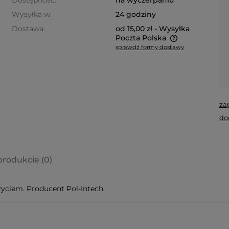
Dostępność:
na wyczerpaniu
Wysyłka w:
24 godziny
Dostawa:
od 15,00 zł
- Wysyłka
Poczta Polska
sprawdź formy dostawy
Cena nie zawiera ewentualnych
kosztów płatności
za
do
produkcie (0)
a ewentualnych
życiem. Producent Pol-Intech
i