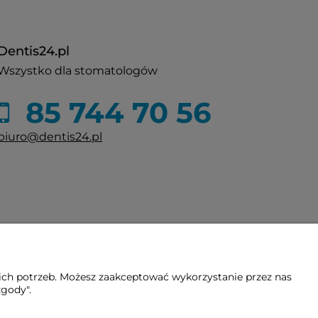
Dentis24.pl
Wszystko dla stomatologów
85 744 70 56
biuro@dentis24.pl
ich potrzeb. Możesz zaakceptować wykorzystanie przez nas
zgody".