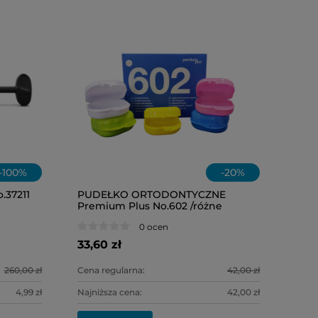
-
100
%
-
20
%
.37211
PUDEŁKO ORTODONTYCZNE
Premium Plus No.602 /różne
kolory/ 10szt.
0 ocen
33,60 zł
260,00 zł
Cena regularna:
42,00 zł
4,99 zł
Najniższa cena:
42,00 zł