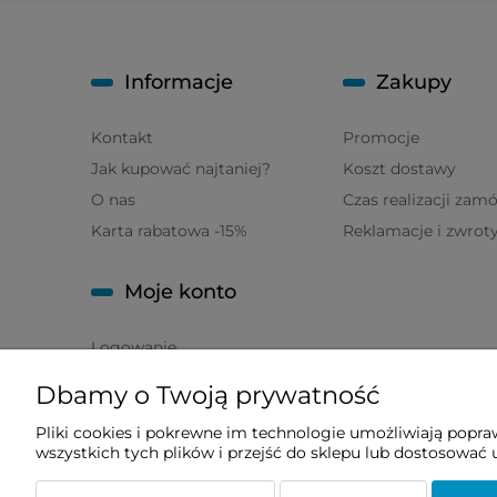
Informacje
Zakupy
Kontakt
Promocje
Jak kupować najtaniej?
Koszt dostawy
O nas
Czas realizacji zam
Karta rabatowa -15%
Reklamacje i zwrot
Moje konto
Logowanie
Moje zamówienia
Dbamy o Twoją prywatność
Przechowalnia
Pliki cookies i pokrewne im technologie umożliwiają popr
Ustawienia konta
wszystkich tych plików i przejść do sklepu lub dostosować u