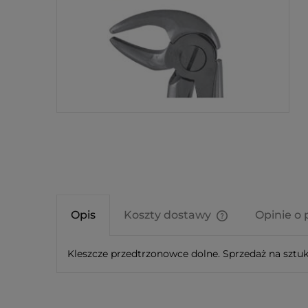
Opis
Koszty dostawy
Opinie o 
Cena nie zawier
Kleszcze przedtrzonowce dolne. Sprzedaż na sztuk
kosztów płatnośc