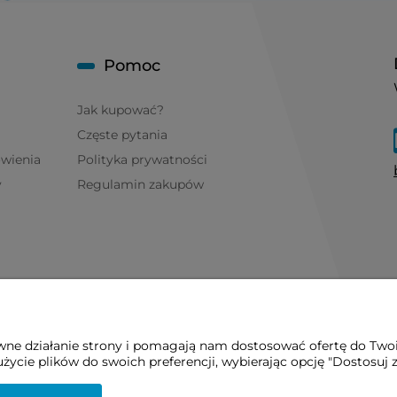
Pomoc
Jak kupować?
Częste pytania
ówienia
Polityka prywatności
y
Regulamin zakupów
awne działanie strony i pomagają nam dostosować ofertę do Two
życie plików do swoich preferencji, wybierając opcję "Dostosuj 