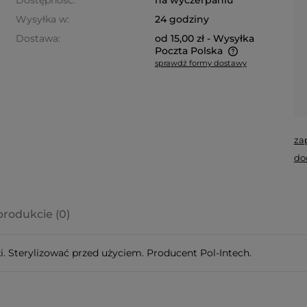
Dostępność:
na wyczerpaniu
Wysyłka w:
24 godziny
Dostawa:
od 15,00 zł
- Wysyłka
Poczta Polska
sprawdź formy dostawy
Cena nie zawiera ewentualnych
kosztów płatności
za
do
produkcie (0)
a ewentualnych
i. Sterylizować przed użyciem. Producent Pol-Intech.
i