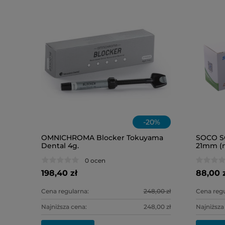
-
20
%
OMNICHROMA Blocker Tokuyama
SOCO SC
Dental 4g.
21mm (m
0 ocen
198,40 zł
88,00 
Cena regularna:
248,00 zł
Cena regu
Najniższa cena:
248,00 zł
Najniższa