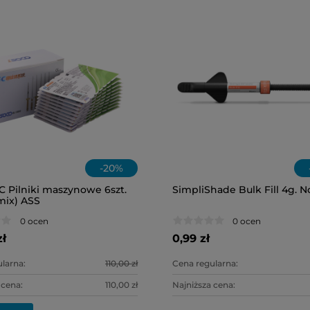
-
20
%
 Pilniki maszynowe 6szt.
SimpliShade Bulk Fill 4g. No
ix) ASS
0 ocen
0 ocen
zł
0,99 zł
larna:
110,00 zł
Cena regularna:
 cena:
110,00 zł
Najniższa cena: