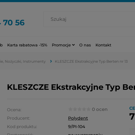
 70 56
ub
Karta rabatowa -15%
Promocje
O nas
Kontakt
ie, Nożyczki, Instrumenty
KLESZCZE Ekstrakcyjne Typ Berten nr 13
KLESZCZE Ekstrakcyjne Typ Ber
CE
0 ocen
Ocena:
7
Producent:
Polydent
Kod produktu:
9/PI-104