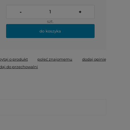
-
+
szt.
do koszyka
pytaj o produkt
poleć znajomemu
dodaj opinię
daj do przechowalni