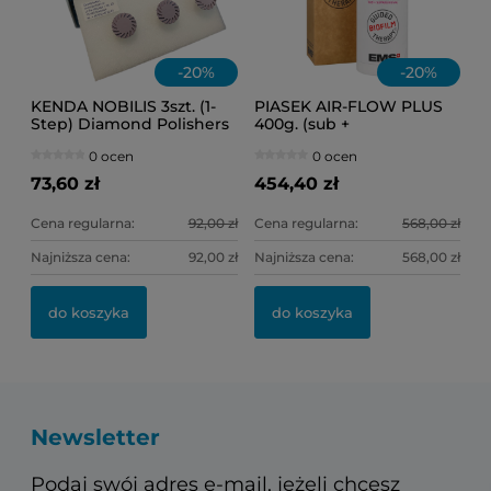
-
20
%
-
20
%
KENDA NOBILIS 3szt. (1-
PIASEK AIR-FLOW PLUS
Step) Diamond Polishers
400g. (sub +
(fioletowe) Ref.0307
supragingival)
0 ocen
0 ocen
(słoneczko)
73,60 zł
454,40 zł
Cena regularna:
92,00 zł
Cena regularna:
568,00 zł
Najniższa cena:
92,00 zł
Najniższa cena:
568,00 zł
do koszyka
do koszyka
Newsletter
Podaj swój adres e-mail, jeżeli chcesz