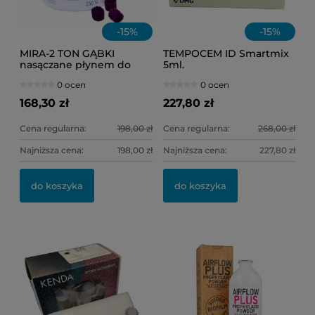
-
15
%
-
15
%
MIRA-2 TON GĄBKI
TEMPOCEM ID Smartmix
nasączane płynem do
5ml.
osadu /op = 250 szt./
0 ocen
0 ocen
168,30 zł
227,80 zł
Cena regularna:
198,00 zł
Cena regularna:
268,00 zł
Najniższa cena:
198,00 zł
Najniższa cena:
227,80 zł
do koszyka
do koszyka