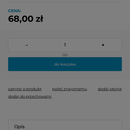
CENA:
68,00 zł
-
+
op.
do koszyka
zapytaj o produkt
poleć znajomemu
dodaj opinię
dodaj do przechowalni
Opis