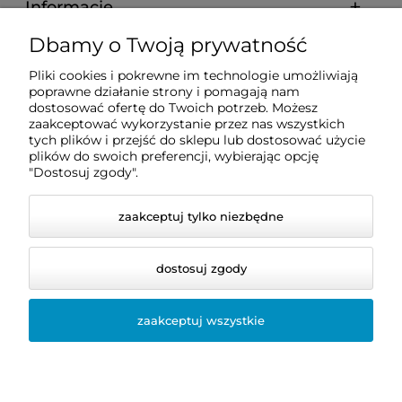
Informacje
Dbamy o Twoją prywatność
Zakupy
Pliki cookies i pokrewne im technologie umożliwiają
poprawne działanie strony i pomagają nam
dostosować ofertę do Twoich potrzeb. Możesz
Pomoc
zaakceptować wykorzystanie przez nas wszystkich
tych plików i przejść do sklepu lub dostosować użycie
plików do swoich preferencji, wybierając opcję
Moje konto
"Dostosuj zgody".
zaakceptuj tylko niezbędne
dostosuj zgody
zaakceptuj wszystkie
© 2026 dentis24.pl. Wszelkie prawa zastrzeżone.
Styl graficzny i aplikacje ShopGadget.pl
Sklep
internetowy Shoper.pl