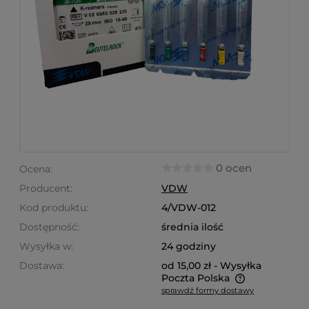
0 ocen
Ocena:
Producent:
VDW
Kod produktu:
4/VDW-012
Dostępność:
średnia ilość
Wysyłka w:
24 godziny
Dostawa:
od 15,00 zł
- Wysyłka
Poczta Polska
sprawdź formy dostawy
Cena nie zawiera ewentualnych kosztów płatności