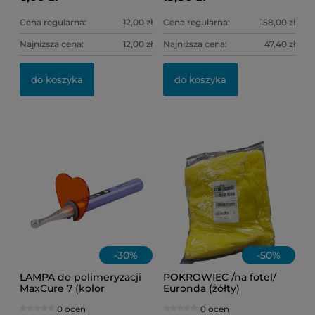
Cena regularna:
12,00 zł
Cena regularna:
158,00 zł
Najniższa cena:
12,00 zł
Najniższa cena:
47,40 zł
do koszyka
do koszyka
-
30
%
-
50
%
LAMPA do polimeryzacji
POKROWIEC /na fotel/
MaxCure 7 (kolor
Euronda (żółty)
fioletowy)
0 ocen
0 ocen