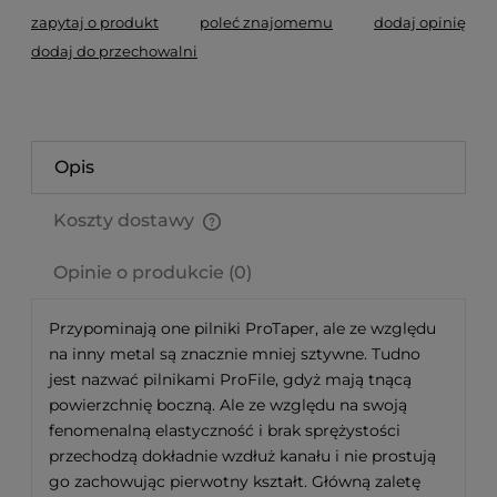
zapytaj o produkt
poleć znajomemu
dodaj opinię
dodaj do przechowalni
Opis
Koszty dostawy
Cena nie zawiera ewentualnych kosztów płatności
Opinie o produkcie (0)
Przypominają one pilniki ProTaper, ale ze względu
na inny metal są znacznie mniej sztywne. Tudno
jest nazwać pilnikami ProFile, gdyż mają tnącą
powierzchnię boczną. Ale ze względu na swoją
fenomenalną elastyczność i brak sprężystości
przechodzą dokładnie wzdłuż kanału i nie prostują
go zachowując pierwotny kształt. Główną zaletę