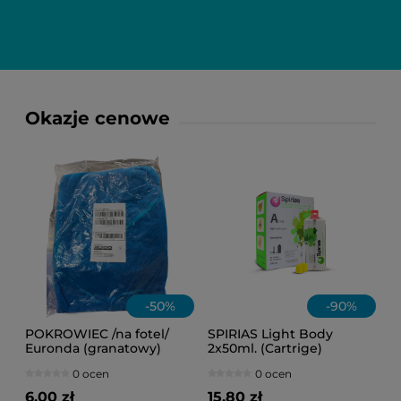
Okazje cenowe
-
50
%
-
90
%
POKROWIEC /na fotel/
SPIRIAS Light Body
Euronda (granatowy)
2x50ml. (Cartrige)
0 ocen
0 ocen
6,00 zł
15,80 zł