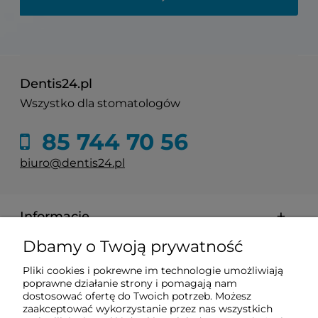
Dentis24.pl
Wszystko dla stomatologów
85 744 70 56
biuro@dentis24.pl
Informacje
Dbamy o Twoją prywatność
Zakupy
Pliki cookies i pokrewne im technologie umożliwiają
poprawne działanie strony i pomagają nam
dostosować ofertę do Twoich potrzeb. Możesz
Pomoc
zaakceptować wykorzystanie przez nas wszystkich