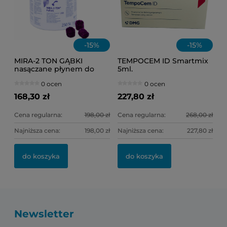
-
15
%
-
15
%
MIRA-2 TON GĄBKI
TEMPOCEM ID Smartmix
nasączane płynem do
5ml.
osadu /op = 250 szt./
0 ocen
0 ocen
168,30 zł
227,80 zł
Cena regularna:
198,00 zł
Cena regularna:
268,00 zł
Najniższa cena:
198,00 zł
Najniższa cena:
227,80 zł
do koszyka
do koszyka
Newsletter