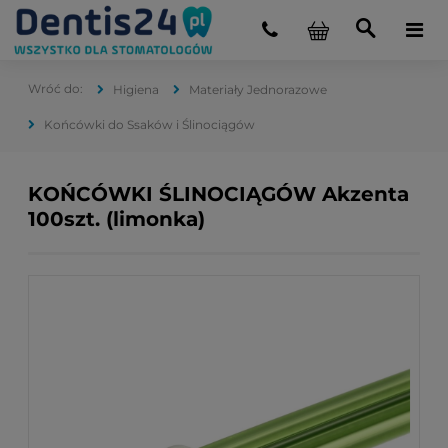
Higiena
Materiały Jednorazowe
Końcówki do Ssaków i Ślinociągów
KOŃCÓWKI ŚLINOCIĄGÓW Akzenta
100szt. (limonka)