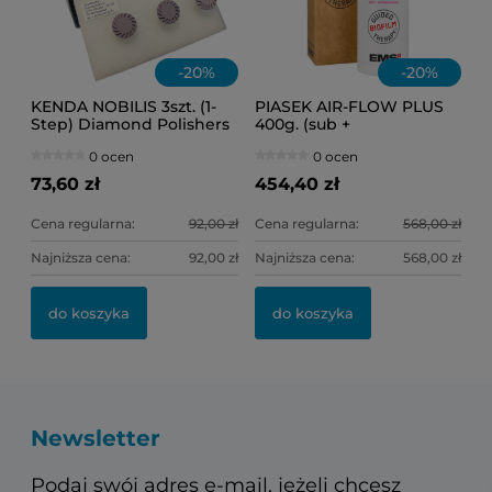
-
20
%
-
20
%
KENDA NOBILIS 3szt. (1-
PIASEK AIR-FLOW PLUS
Step) Diamond Polishers
400g. (sub +
(fioletowe) Ref.0307
supragingival)
0 ocen
0 ocen
(słoneczko)
73,60 zł
454,40 zł
Cena regularna:
92,00 zł
Cena regularna:
568,00 zł
Najniższa cena:
92,00 zł
Najniższa cena:
568,00 zł
do koszyka
do koszyka
Newsletter
Podaj swój adres e-mail, jeżeli chcesz