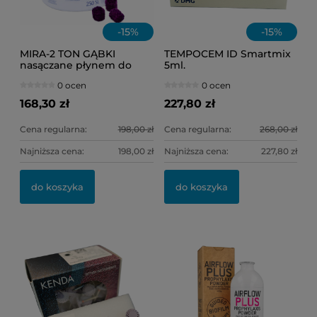
-
15
%
-
15
%
MIRA-2 TON GĄBKI
TEMPOCEM ID Smartmix
nasączane płynem do
5ml.
osadu /op = 250 szt./
0 ocen
0 ocen
168,30 zł
227,80 zł
Cena regularna:
198,00 zł
Cena regularna:
268,00 zł
Najniższa cena:
198,00 zł
Najniższa cena:
227,80 zł
do koszyka
do koszyka