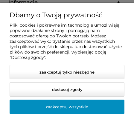
Informacje
Dbamy o Twoją prywatność
Zakupy
Pliki cookies i pokrewne im technologie umożliwiają
poprawne działanie strony i pomagają nam
dostosować ofertę do Twoich potrzeb. Możesz
Pomoc
zaakceptować wykorzystanie przez nas wszystkich
tych plików i przejść do sklepu lub dostosować użycie
plików do swoich preferencji, wybierając opcję
Moje konto
"Dostosuj zgody".
zaakceptuj tylko niezbędne
dostosuj zgody
zaakceptuj wszystkie
© 2026 dentis24.pl. Wszelkie prawa zastrzeżone.
Styl graficzny i aplikacje ShopGadget.pl
Sklep
internetowy Shoper.pl