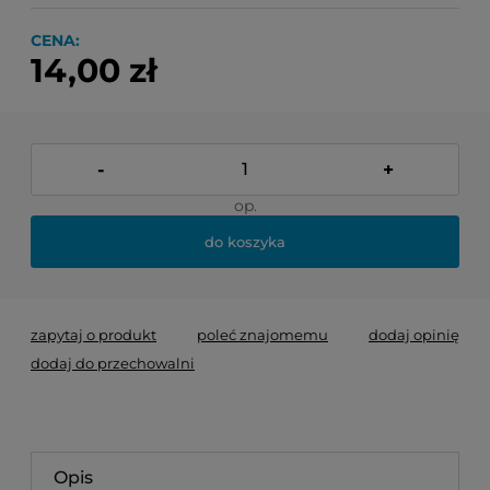
CENA:
14,00 zł
-
+
op.
do koszyka
zapytaj o produkt
poleć znajomemu
dodaj opinię
dodaj do przechowalni
Opis