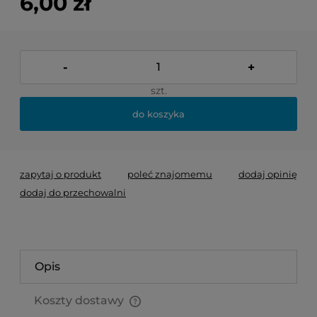
6,00 zł
-
+
szt.
do koszyka
zapytaj o produkt
poleć znajomemu
dodaj opinię
dodaj do przechowalni
Opis
Koszty dostawy
Cena nie zawiera ewentualnych kosztów płatności