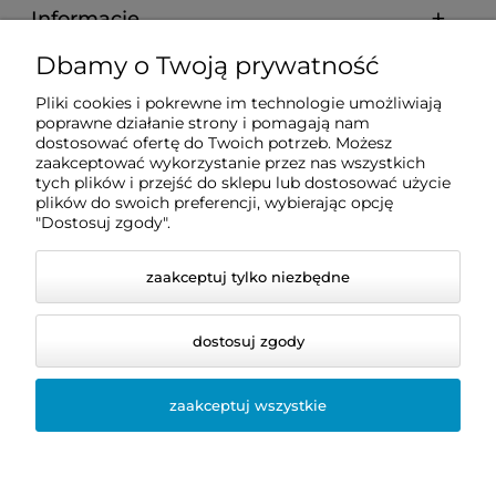
Informacje
Dbamy o Twoją prywatność
Zakupy
Pliki cookies i pokrewne im technologie umożliwiają
poprawne działanie strony i pomagają nam
dostosować ofertę do Twoich potrzeb. Możesz
Pomoc
zaakceptować wykorzystanie przez nas wszystkich
tych plików i przejść do sklepu lub dostosować użycie
plików do swoich preferencji, wybierając opcję
Moje konto
"Dostosuj zgody".
zaakceptuj tylko niezbędne
dostosuj zgody
zaakceptuj wszystkie
© 2026 dentis24.pl. Wszelkie prawa zastrzeżone.
Styl graficzny i aplikacje ShopGadget.pl
Sklep
internetowy Shoper.pl