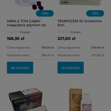
-
15
%
-
15
%
MIRA-2 TON GĄBKI
TEMPOCEM ID Smartmix
nasączane płynem do
5ml.
osadu /op = 250 szt./
0 ocen
0 ocen
168,30 zł
227,80 zł
Cena regularna:
198,00 zł
Cena regularna:
268,00 zł
Najniższa cena:
198,00 zł
Najniższa cena:
227,80 zł
do koszyka
do koszyka