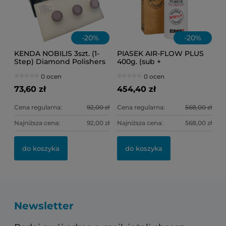
-
20
%
-
20
%
KENDA NOBILIS 3szt. (1-
PIASEK AIR-FLOW PLUS
Step) Diamond Polishers
400g. (sub +
(fioletowe) Ref.0307
supragingival)
0 ocen
0 ocen
(słoneczko)
73,60 zł
454,40 zł
Cena regularna:
92,00 zł
Cena regularna:
568,00 zł
Najniższa cena:
92,00 zł
Najniższa cena:
568,00 zł
do koszyka
do koszyka
Newsletter